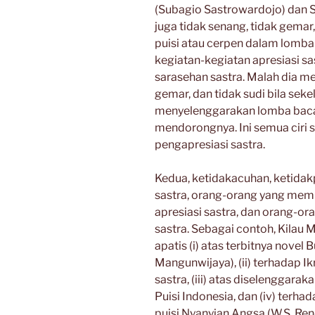
(Subagio Sastrowardojo) dan S
juga tidak senang, tidak gema
puisi atau cerpen dalam lomba
kegiatan-kegiatan apresiasi sa
sarasehan sastra. Malah dia me
gemar, dan tidak sudi bila se
menyelenggarakan lomba baca 
mendorongnya. Ini semua ciri 
pengapresiasi sastra.
Kedua, ketidakacuhan, ketidak
sastra, orang-orang yang memin
apresiasi sastra, dan orang-or
sastra. Sebagai contoh, Kilau M
apatis (i) atas terbitnya novel
Mangunwijaya), (ii) terhadap 
sastra, (iii) atas diselenggara
Puisi Indonesia, dan (iv) ter
puisi Nyanyian Angsa (W.S. Re