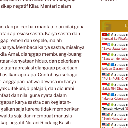
 sikap negatif Kilau Mentari dalam
L
n, dan pelecehan manfaat dan nilai guna
atan apresiasi sastra. Karya sastra dan
A visitor 
Kembali ke Filsafa
nggap remeh dan sepele, malah
A visitor 
gunanya. Membaca karya sastra, misalnya
"
Saya, Jawa, dan I
 Nukila Amal, dianggap membuang-buang
A visitor 
"
Sastra-Indonesia
yataan-kenyataan hidup, dan pekerjaan
A visitor 
kegiatan apresiasi dianggap pekerjaan
lukisan Garam – 
ghasilkan apa-apa. Contohnya sebagai
A visitor 
"
PUISI-PUISI CI
 beranggapan bahwa dewasa ini hanya
A visitor 
k ditekuni, dipelajari, dan dicurahi
Sajak Riki Dhamp
aat dan nilai guna nyata dalam
A visitor 
“Makna Kebersam
gapan karya sastra dan kegiatan-
A visitor 
nggalkan saja karena tidak memberikan
Tengah
viewed "
S
 waktu saja dan membuat manusia
A visitor 
"
Syeh Hamzah al-F
ikap negatif Nurani Rindang Kasih
A visitor 