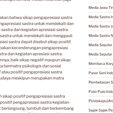
Media Jawa Ti
Media Sastra I
takan bahwa sikap pengapresiasi sastra
apresiasi sastra untuk mendekati dan
Media Sastra 
sastra dan kegiatan apresiasi sastra.
sastra untuk mendekati dan menggauli
Media Sastra 
iasi sastra dapat disebut sikap positif.
Media Seputar 
rupakan kecenderungan pengapresiasi
tra dan kegiatan apresiasi sastra.
Media Seputar
ya, baik sikap negatif maupun sikap
Membaca Kary
ga bermatra psikologis dan sosial
f atau positif pengapresiasi sastra
Pasar Seni Ind
-budaya meskipun merupakan matra
Pembebasan S
Puisi-Puisi Ind
h sikap positif pengapresiasi sastra
PUstakapuJAn
positif pengapresiasi sastra kegiatan-
pat berlangsung, tumbuh dan berkembang
Sajak-Sajak Per