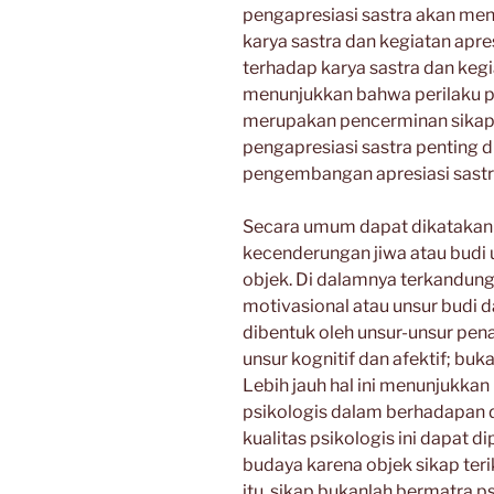
pengapresiasi sastra akan men
karya sastra dan kegiatan apre
terhadap karya sastra dan kegia
menunjukkan bahwa perilaku 
merupakan pencerminan sikapny
pengapresiasi sastra penting
pengembangan apresiasi sastr
Secara umum dapat dikatakan
kecenderungan jiwa atau budi 
objek. Di dalamnya terkandung
motivasional atau unsur budi 
dibentuk oleh unsur-unsur pena
unsur kognitif dan afektif; bu
Lebih jauh hal ini menunjukka
psikologis dalam berhadapan d
kualitas psikologis ini dapat d
budaya karena objek sikap teri
itu, sikap bukanlah bermatra 