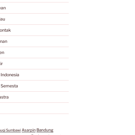
wan
lau
ontak
anan
en
ir
 Indonesia
a Semesta
astra
Bandung
Asarpin
auqi Sumbawi