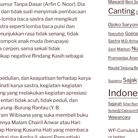
Mawardi
Beni Se
umur Tanpa Dasar (Arfin C. Noor). Dia
Canting
r, dan tidak sudi menyimak pembacaan
C
-lomba baca sastra dan mengikuti
Djoko Saryon
stra seperti lomba baca puisi dan
nunjukkan rasa tidak senang, tidak
Goen
Nasrulloh
kelompok anak muda (berupaya)
Sastra
M.D. Atma
Nu
cerpen, sama sekali tidak
Mashuri
Zaini
sikap negative Rindang Kasih sebagai
Pramoedya Anan
Raudal Tanjung B
pedulian, dan keapatisan terhadap karya
Sajak
Suparno
ati karya sastra, kegiatan-kegiatan
Indone
ang yang melakukan kegiatan apresiasi
entari tidak acuh, tidak peduli, dan
Sejarah
Sihar Ra
 Burung-Burung Rantau (Y. B.
Sutardji Calzoum 
Ikram Wibisana yang suka membeli buku
Wawancara
kannya Malam Chairil Anwar atau Hari
hadap Hening Kusuma Hati yang membaca
WP-Cumulus 
ndra) dan Amba (Laksmi Pamuntjak).
or better.