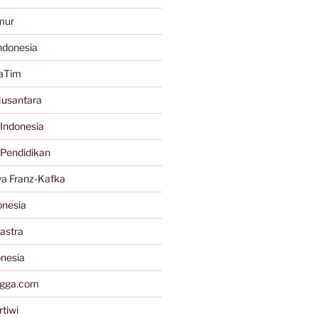
mur
ndonesia
JaTim
Nusantara
Indonesia
 Pendidikan
a Franz-Kafka
onesia
astra
onesia
gga.com
tiwi