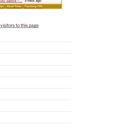
k(us) Sastra –…
"
9 mins ago
ipt
Real Time
Tracking ON