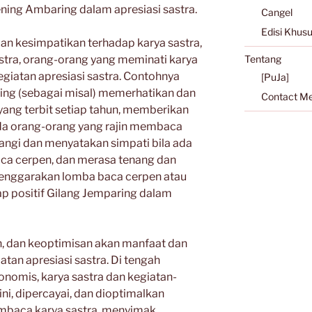
ening Ambaring dalam apresiasi sastra.
Cangel
Edisi Khus
dan kesimpatikan terhadap karya sastra,
astra, orang-orang yang meminati karya
Tentang
giatan apresiasi sastra. Contohnya
[PuJa]
ring (sebagai misal) memerhatikan dan
Contact M
ang terbit setiap tahun, memberikan
ada orang-orang yang rajin membaca
angi dan menyatakan simpati bila ada
aca cerpen, dan merasa tenang dan
lenggarakan lomba baca cerpen atau
kap positif Gilang Jemparing dalam
n, dan keoptimisan akan manfaat dan
iatan apresiasi sastra. Di tengah
onomis, karya sastra dan kegiatan-
ini, dipercayai, dan dioptimalkan
embaca karya sastra, menyimak