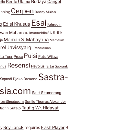
Budaya
Berita Utama
Cangel
tia
Cerpen
aping
Denny Mizhar
Esai
o
Edisi Khusus
Fahrudin
awan Mohamad
Kritik
Imamuddin SA
Maman S. Mahayana
ja
Marhalim
rel Javissyarqi
Pendidikan
Puisi
ta Toer
Prosa
Putu Wijaya
Resensi
Revolusi
anua
S. Jai
Sabrank
Sastra-
Sapardi Djoko Damono
sia.com
Saut Situmorang
Sunlie Thomas Alexander
mses Simatupang
Taufiq Wr. Hidayat
Sutejo
Bachri
by
Roy Tanck
requires
Flash Player
9