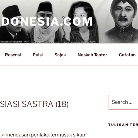
NDONESIA.COM
Resensi
Puisi
Sajak
Naskah Teater
Catatan
Search
IASI SASTRA (18)
for:
TULISAN TE
g mendasari perilaku termasuk sikap