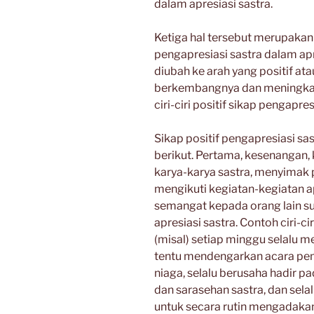
dalam apresiasi sastra.
Ketiga hal tersebut merupakan 
pengapresiasi sastra dalam apres
diubah ke arah yang positif at
berkembangnya dan meningkat
ciri-ciri positif sikap pengapre
Sikap positif pengapresiasi sas
berikut. Pertama, kesenangan
karya-karya sastra, menyimak
mengikuti kegiatan-kegiatan a
semangat kepada orang lain s
apresiasi sastra. Contoh ciri-c
(misal) setiap minggu selalu m
tentu mendengarkan acara pemb
niaga, selalu berusaha hadir p
dan sarasehan sastra, dan se
untuk secara rutin mengadakan