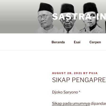
Skip
to
SASTRA-I
content
Beranda
Esai
Cerpen
POSTED
AUGUST 28, 2021
BY
PUJA
ON
SIKAP PENGAPRES
Djoko Saryono *
Sikap pada umumnya
dipandan