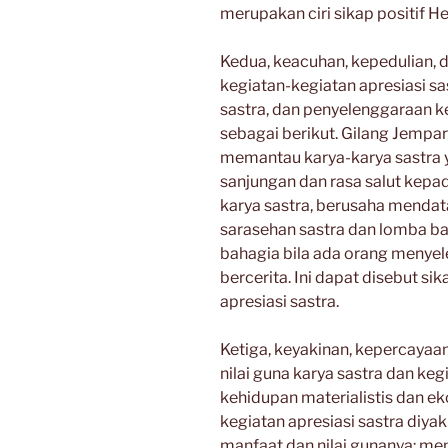
merupakan ciri sikap positif H
Kedua, keacuhan, kepedulian, 
kegiatan-kegiatan apresiasi s
sastra, dan penyelenggaraan ke
sebagai berikut. Gilang Jempa
memantau karya-karya sastra y
sanjungan dan rasa salut kep
karya sastra, berusaha mendat
sarasehan sastra dan lomba b
bahagia bila ada orang menye
bercerita. Ini dapat disebut si
apresiasi sastra.
Ketiga, keyakinan, kepercayaa
nilai guna karya sastra dan keg
kehidupan materialistis dan ek
kegiatan apresiasi sastra diyak
manfaat dan nilai gunanya: m