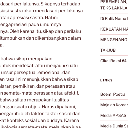
PEREMPUAN, 
dasari perilakunya. Sikapnya terhadap
TEKS LAKI-LA
siasi sastra akan mendasari perilakunya
tan apresiasi sastra. Hal ini
Di Balik Nama 
pengapresiasi pada umumnya
KEKUATAN NA
a. Oleh karena itu, sikap dan perilaku
 ditumbuhkan dan dikembangkan dalam
MENGENANG 
a.
TAKJUB
 bahwa sikap merupakan
Cikal Bakal #4
untuk mendekati atau menjauhi suatu
 unsur perseptual, emosional, dan
dan rasa. Ini menunjukkan bahwa sikap
LINKS
laran, pemikiran, dan perasaan atau
kan semata-mata perasaan atau afektif.
Boemi Poetra
n bahwa sikap merupakan kualitas
Majalah Korea
engan suatu objek. Harus dipahami,
ipengaruhi oleh faktor-faktor sosial dan
Media APSAS
kat konteks sosial dan budaya. Karena
Media Dunia Sa
psikologis semata-mata, melainkan juga