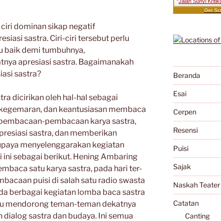
"
Jalan Sunyi Kriti
Get Scr
ciri dominan sikap negatif
iasi sastra. Ciri-ciri tersebut perlu
au baik demi tumbuhnya,
nya apresiasi sastra. Bagaimanakah
siasi sastra?
Beranda
Esai
tra dicirikan oleh hal-hal sebagai
, kegemaran, dan keantusiasan membaca
Cerpen
 pembacaan-pembacaan karya sastra,
Resensi
presiasi sastra, dan memberikan
upaya menyelenggarakan kegiatan
Puisi
iri ini sebagai berikut. Hening Ambaring
Sajak
embaca satu karya sastra, pada hari ter-
acaan puisi di salah satu radio swasta
Naskah Teater
ada berbagai kegiatan lomba baca sastra
Catatan
lalu mendorong teman-teman dekatnya
 dialog sastra dan budaya. Ini semua
Canting