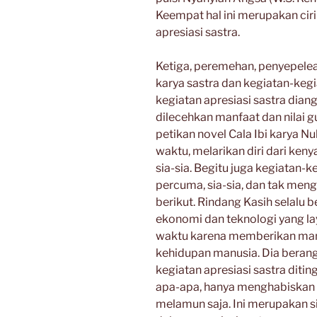
Keempat hal ini merupakan ciri
apresiasi sastra.
Ketiga, peremehan, penyepelea
karya sastra dan kegiatan-kegi
kegiatan apresiasi sastra dia
dilecehkan manfaat dan nilai 
petikan novel Cala Ibi karya
waktu, melarikan diri dari ken
sia-sia. Begitu juga kegiatan-
percuma, sia-sia, dan tak men
berikut. Rindang Kasih selalu
ekonomi dan teknologi yang laya
waktu karena memberikan manf
kehidupan manusia. Dia berang
kegiatan apresiasi sastra diti
apa-apa, hanya menghabiskan
melamun saja. Ini merupakan s