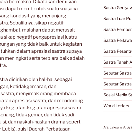
ecara bermakna. Dikatakan demikian
Sastra Gerilya
iasi dapat membentuk suatu suasana
 yang kondusif yang menunjang
Sastra Luar Pu
tra. Sebaliknya, sikap negatif
Sastra Pember
enghambat, malahan dapat merusak
a sikap negatif pengapresiasi justru
Sastra Perlaw
ungan yang tidak baik untuk kegiatan
butuhkan dalam apresiasi sastra supaya
Sastra Pesantr
 meningkat serta terpiara baik adalah
Sastra Tanah A
tra.
Seputar Sastra
tra dicirikan oleh hal-hal sebagai
Seputar Sastr
ngan, ketidakgemaran, dan
 sastra, menyimak orang membaca
Sosial Media S
giatan apresiasi sastra, dan mendorong
World Letters
 kegiatan-kegiatan apresiasi sastra.
senang, tidak gemar, dan tidak sudi
isi, dan naskah-naskah drama seperti
A.S. Laksana
A. Sy
r Lubis), puisi Daerah Perbatasan