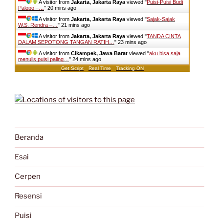
A visitor from
Jakarta, Jakarta Raya
viewed "
Puisi-Puisi Budi
Palopo –…
"
20 mins ago
A visitor from
Jakarta, Jakarta Raya
viewed "
Sajak-Sajak
W.S. Rendra –…
"
21 mins ago
A visitor from
Jakarta, Jakarta Raya
viewed "
TANDA CINTA
DALAM SEPOTONG TANGAN RATIH…
"
23 mins ago
A visitor from
Cikampek, Jawa Barat
viewed "
aku bisa saja
menulis puisi paling…
"
24 mins ago
Get Script
Real Time
Tracking ON
Beranda
Esai
Cerpen
Resensi
Puisi