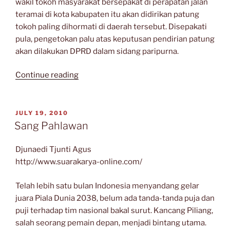
wakil tokoh masyarakat bersepakat di perapatan jalan
teramai di kota kabupaten itu akan didirikan patung
tokoh paling dihormati di daerah tersebut. Disepakati
pula, pengetokan palu atas keputusan pendirian patung
akan dilakukan DPRD dalam sidang paripurna.
“Patung”
Continue reading
POSTED
JULY 19, 2010
ON
Sang Pahlawan
Djunaedi Tjunti Agus
http://www.suarakarya-online.com/
Telah lebih satu bulan Indonesia menyandang gelar
juara Piala Dunia 2038, belum ada tanda-tanda puja dan
puji terhadap tim nasional bakal surut. Kancang Piliang,
salah seorang pemain depan, menjadi bintang utama.