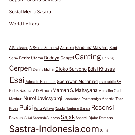
Sosial Media Sastra
World Letters
Bandung Mawardi
Asarpin
Beni
A.S. Laksana
A. Syauqi Sumbawi
Canting
Budaya
Berita Utama
Cangel
Setia
Caping
Cerpen
Djoko Saryono
Edisi Khusus
Denny Mizhar
Esai
Goenawan Mohamad
Fahrudin Nasrulloh
Imamuddin SA
Maman S. Mahayana
Kritik Sastra
M.D. Atmaja
Marhalim Zaini
Nurel Javissyarqi
Pramoedya Ananta Toer
Mashuri
Pendidikan
Resensi
Puisi
Prosa
Putu Wijaya
Raudal Tanjung Banua
Sajak
Revolusi
S. Jai
Sabrank Suparno
Sapardi Djoko Damono
Sastra-Indonesia.com
Saut