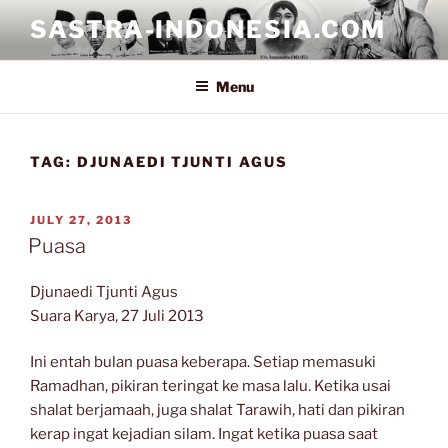
Skip
SASTRA-INDONESIA.COM
to
content
Menu
TAG:
DJUNAEDI TJUNTI AGUS
POSTED
JULY 27, 2013
ON
Puasa
Djunaedi Tjunti Agus
Suara Karya, 27 Juli 2013
Ini entah bulan puasa keberapa. Setiap memasuki
Ramadhan, pikiran teringat ke masa lalu. Ketika usai
shalat berjamaah, juga shalat Tarawih, hati dan pikiran
kerap ingat kejadian silam. Ingat ketika puasa saat