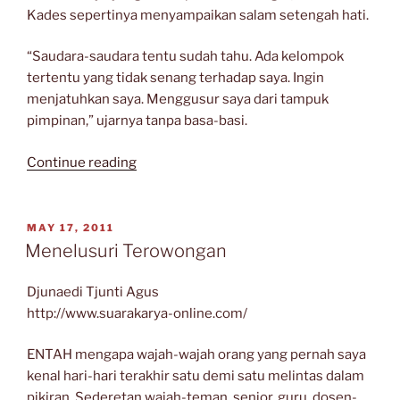
Kades sepertinya menyampaikan salam setengah hati.
“Saudara-saudara tentu sudah tahu. Ada kelompok
tertentu yang tidak senang terhadap saya. Ingin
menjatuhkan saya. Menggusur saya dari tampuk
pimpinan,” ujarnya tanpa basa-basi.
“Pak
Continue reading
Kades,
Seribu
Janji”
POSTED
MAY 17, 2011
ON
Menelusuri Terowongan
Djunaedi Tjunti Agus
http://www.suarakarya-online.com/
ENTAH mengapa wajah-wajah orang yang pernah saya
kenal hari-hari terakhir satu demi satu melintas dalam
pikiran. Sederetan wajah-teman, senior, guru, dosen-