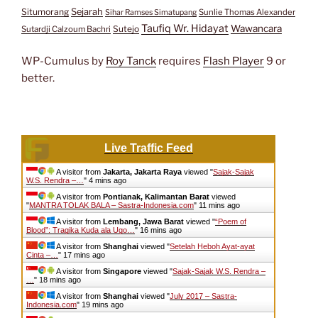
Situmorang
Sejarah
Sunlie Thomas Alexander
Sihar Ramses Simatupang
Taufiq Wr. Hidayat
Wawancara
Sutejo
Sutardji Calzoum Bachri
WP-Cumulus by
Roy Tanck
requires
Flash Player
9 or
better.
Live Traffic Feed
A visitor from
Jakarta, Jakarta Raya
viewed "
Sajak-Sajak
W.S. Rendra –…
"
4 mins ago
A visitor from
Pontianak, Kalimantan Barat
viewed
"
MANTRA TOLAK BALA – Sastra-Indonesia.com
"
11 mins ago
A visitor from
Lembang, Jawa Barat
viewed "
“Poem of
Blood”: Tragika Kuda ala Ugo…
"
16 mins ago
A visitor from
Shanghai
viewed "
Setelah Heboh Ayat-ayat
Cinta –…
"
17 mins ago
A visitor from
Singapore
viewed "
Sajak-Sajak W.S. Rendra –
…
"
18 mins ago
A visitor from
Shanghai
viewed "
July 2017 – Sastra-
Indonesia.com
"
19 mins ago