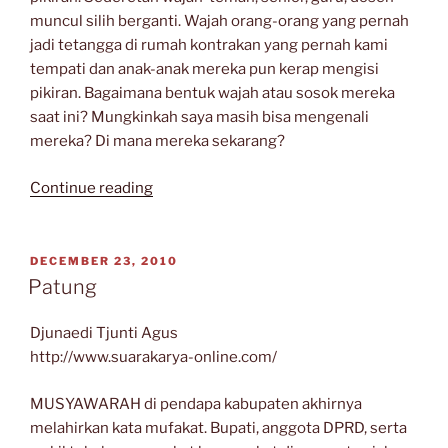
muncul silih berganti. Wajah orang-orang yang pernah
jadi tetangga di rumah kontrakan yang pernah kami
tempati dan anak-anak mereka pun kerap mengisi
pikiran. Bagaimana bentuk wajah atau sosok mereka
saat ini? Mungkinkah saya masih bisa mengenali
mereka? Di mana mereka sekarang?
“Menelusuri
Continue reading
Terowongan”
POSTED
DECEMBER 23, 2010
ON
Patung
Djunaedi Tjunti Agus
http://www.suarakarya-online.com/
MUSYAWARAH di pendapa kabupaten akhirnya
melahirkan kata mufakat. Bupati, anggota DPRD, serta