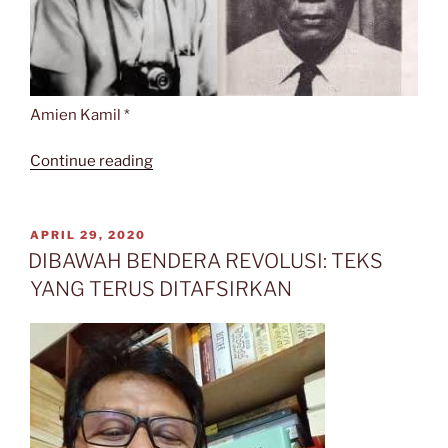
Amien Kamil *
“Alex
Continue reading
Mendur
dan
Frans
POSTED
APRIL 29, 2020
ON
Mendur,
DIBAWAH BENDERA REVOLUSI: TEKS
Fotografer
YANG TERUS DITAFSIRKAN
Proklamasi”