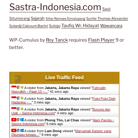
Sastra-Indonesia.com
Saut
Situmorang
Sejarah
Sunlie Thomas Alexander
Sihar Ramses Simatupang
Taufiq Wr. Hidayat
Wawancara
Sutejo
Sutardji Calzoum Bachri
WP-Cumulus by
Roy Tanck
requires
Flash Player
9 or
better.
Live Traffic Feed
A visitor from
Jakarta, Jakarta Raya
viewed "
Fahrudin
Nasrulloh – Page 13 –…
"
41 secs ago
A visitor from
Jakarta, Jakarta Raya
viewed "
Puisi-Puisi Diah
Hadaning –…
"
3 mins ago
A visitor from
Jakarta, Jakarta Raya
viewed "
Buyung dan
Upik – Sastra-Indonesia.com
"
4 mins ago
A visitor from
Phong Tho, Lai Chau
viewed "
Alam Panrita –
Sastra-Indonesia.com
"
6 mins ago
A visitor from
Lam Dong
viewed "
Maryamah Karpov yang
Ditunggu-tunggu…
"
6 mins ago