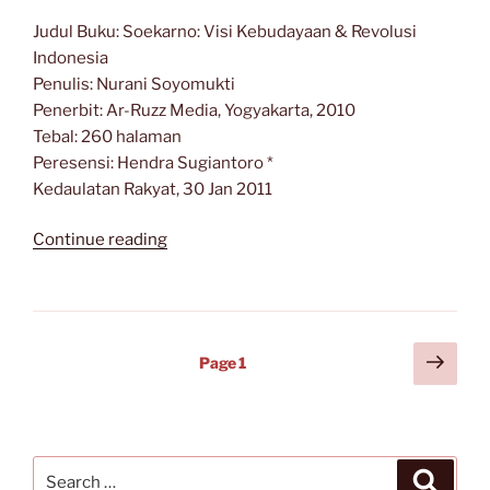
Judul Buku: Soekarno: Visi Kebudayaan & Revolusi
Indonesia
Penulis: Nurani Soyomukti
Penerbit: Ar-Ruzz Media, Yogyakarta, 2010
Tebal: 260 halaman
Peresensi: Hendra Sugiantoro *
Kedaulatan Rakyat, 30 Jan 2011
“Soekarno
Continue reading
dan
Kebudayaan
Bangsa”
Posts
Next
Page
1
page
navigation
Search
Search