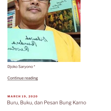
Djoko Saryono *
“DIBAWAH
Continue reading
BENDERA
REVOLUSI:
TEKS
POSTED
MARCH 19, 2020
ON
YANG
Buru, Buku, dan Pesan Bung Karno
TERUS