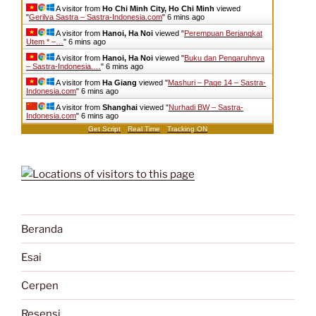
A visitor from
Ho Chi Minh City, Ho Chi Minh
viewed
"
Gerilya Sastra – Sastra-Indonesia.com
"
6 mins ago
A visitor from
Hanoi, Ha Noi
viewed "
Perempuan Berjangkat
Utem * –…
"
6 mins ago
A visitor from
Hanoi, Ha Noi
viewed "
Buku dan Pengaruhnya
– Sastra-Indonesia.…
"
6 mins ago
A visitor from
Ha Giang
viewed "
Mashuri – Page 14 – Sastra-
Indonesia.com
"
6 mins ago
A visitor from
Shanghai
viewed "
Nurhadi BW – Sastra-
Indonesia.com
"
6 mins ago
Get Script
Real Time
Tracking ON
Beranda
Esai
Cerpen
Resensi