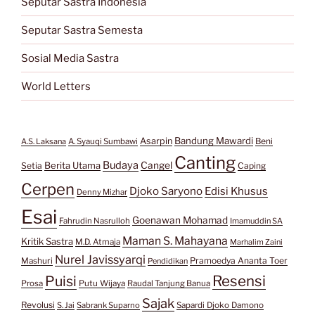
Seputar Sastra Indonesia
Seputar Sastra Semesta
Sosial Media Sastra
World Letters
Bandung Mawardi
Asarpin
Beni
A.S. Laksana
A. Syauqi Sumbawi
Canting
Budaya
Berita Utama
Cangel
Setia
Caping
Cerpen
Djoko Saryono
Edisi Khusus
Denny Mizhar
Esai
Goenawan Mohamad
Fahrudin Nasrulloh
Imamuddin SA
Maman S. Mahayana
Kritik Sastra
M.D. Atmaja
Marhalim Zaini
Nurel Javissyarqi
Pramoedya Ananta Toer
Mashuri
Pendidikan
Resensi
Puisi
Prosa
Putu Wijaya
Raudal Tanjung Banua
Sajak
Revolusi
S. Jai
Sabrank Suparno
Sapardi Djoko Damono