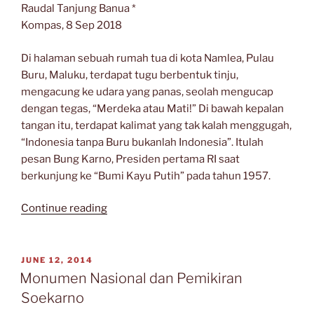
DITAFSIRKAN”
Raudal Tanjung Banua *
Kompas, 8 Sep 2018
Di halaman sebuah rumah tua di kota Namlea, Pulau
Buru, Maluku, terdapat tugu berbentuk tinju,
mengacung ke udara yang panas, seolah mengucap
dengan tegas, “Merdeka atau Mati!” Di bawah kepalan
tangan itu, terdapat kalimat yang tak kalah menggugah,
“Indonesia tanpa Buru bukanlah Indonesia”. Itulah
pesan Bung Karno, Presiden pertama RI saat
berkunjung ke “Bumi Kayu Putih” pada tahun 1957.
“Buru,
Continue reading
Buku,
dan
Pesan
POSTED
JUNE 12, 2014
ON
Bung
Monumen Nasional dan Pemikiran
Karno”
Soekarno