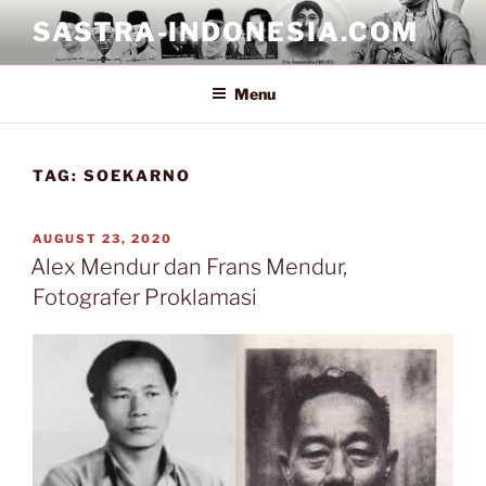
Skip
SASTRA-INDONESIA.COM
to
content
Menu
TAG:
SOEKARNO
POSTED
AUGUST 23, 2020
ON
Alex Mendur dan Frans Mendur,
Fotografer Proklamasi