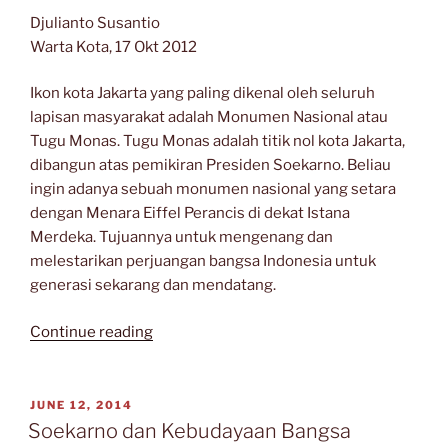
Djulianto Susantio
Warta Kota, 17 Okt 2012
Ikon kota Jakarta yang paling dikenal oleh seluruh
lapisan masyarakat adalah Monumen Nasional atau
Tugu Monas. Tugu Monas adalah titik nol kota Jakarta,
dibangun atas pemikiran Presiden Soekarno. Beliau
ingin adanya sebuah monumen nasional yang setara
dengan Menara Eiffel Perancis di dekat Istana
Merdeka. Tujuannya untuk mengenang dan
melestarikan perjuangan bangsa Indonesia untuk
generasi sekarang dan mendatang.
“Monumen
Continue reading
Nasional
dan
Pemikiran
POSTED
JUNE 12, 2014
ON
Soekarno”
Soekarno dan Kebudayaan Bangsa