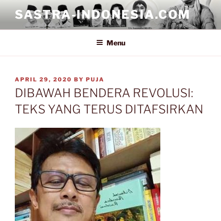
Skip
SASTRA-INDONESIA.COM
to
content
Menu
POSTED
APRIL 29, 2020
BY
PUJA
ON
DIBAWAH BENDERA REVOLUSI:
TEKS YANG TERUS DITAFSIRKAN