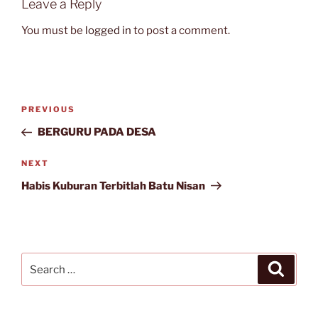
Leave a Reply
You must be
logged in
to post a comment.
Post
Previous
PREVIOUS
navigation
Post
BERGURU PADA DESA
Next
NEXT
Post
Habis Kuburan Terbitlah Batu Nisan
Search
Search
for: