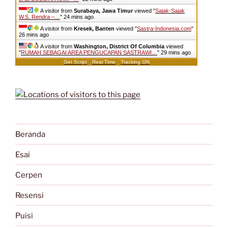
A visitor from
Surabaya, Jawa Timur
viewed "
Sajak-Sajak
W.S. Rendra –…
"
24 mins ago
A visitor from
Kresek, Banten
viewed "
Sastra-Indonesia.com
"
26 mins ago
A visitor from
Washington, District Of Columbia
viewed
"
RUMAH SEBAGAI AREA PENGUCAPAN SASTRAWI…
"
29 mins ago
Get Script
Real Time
Tracking ON
Beranda
Esai
Cerpen
Resensi
Puisi