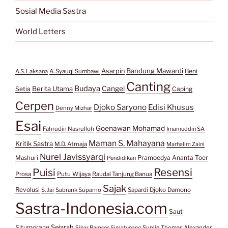
Sosial Media Sastra
World Letters
Bandung Mawardi
Asarpin
Beni
A.S. Laksana
A. Syauqi Sumbawi
Canting
Budaya
Berita Utama
Cangel
Setia
Caping
Cerpen
Djoko Saryono
Edisi Khusus
Denny Mizhar
Esai
Goenawan Mohamad
Fahrudin Nasrulloh
Imamuddin SA
Maman S. Mahayana
Kritik Sastra
M.D. Atmaja
Marhalim Zaini
Nurel Javissyarqi
Pramoedya Ananta Toer
Mashuri
Pendidikan
Resensi
Puisi
Prosa
Putu Wijaya
Raudal Tanjung Banua
Sajak
Revolusi
S. Jai
Sabrank Suparno
Sapardi Djoko Damono
Sastra-Indonesia.com
Saut
Situmorang
Sejarah
Sunlie Thomas Alexander
Sihar Ramses Simatupang