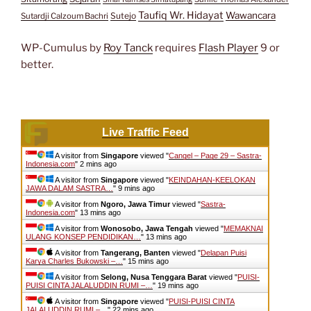
Taufiq Wr. Hidayat
Wawancara
Sutejo
Sutardji Calzoum Bachri
WP-Cumulus by
Roy Tanck
requires
Flash Player
9 or
better.
Live Traffic Feed
A visitor from
Singapore
viewed "
Cangel – Page 29 – Sastra-
Indonesia.com
"
2 mins ago
A visitor from
Singapore
viewed "
KEINDAHAN-KEELOKAN
JAWA DALAM SASTRA…
"
9 mins ago
A visitor from
Ngoro, Jawa Timur
viewed "
Sastra-
Indonesia.com
"
13 mins ago
A visitor from
Wonosobo, Jawa Tengah
viewed "
MEMAKNAI
ULANG KONSEP PENDIDIKAN…
"
13 mins ago
A visitor from
Tangerang, Banten
viewed "
Delapan Puisi
Karya Charles Bukowski –…
"
15 mins ago
A visitor from
Selong, Nusa Tenggara Barat
viewed "
PUISI-
PUISI CINTA JALALUDDIN RUMI –…
"
19 mins ago
A visitor from
Singapore
viewed "
PUISI-PUISI CINTA
JALALUDDIN RUMI –…
"
22 mins ago