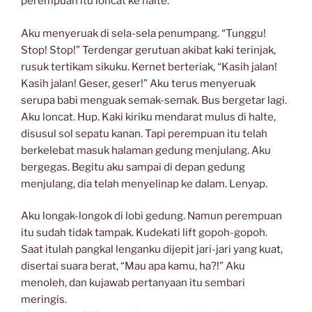
perempuan itu loncat ke halte.
Aku menyeruak di sela-sela penumpang. “Tunggu!
Stop! Stop!” Terdengar gerutuan akibat kaki terinjak,
rusuk tertikam sikuku. Kernet berteriak, “Kasih jalan!
Kasih jalan! Geser, geser!” Aku terus menyeruak
serupa babi menguak semak-semak. Bus bergetar lagi.
Aku loncat. Hup. Kaki kiriku mendarat mulus di halte,
disusul sol sepatu kanan. Tapi perempuan itu telah
berkelebat masuk halaman gedung menjulang. Aku
bergegas. Begitu aku sampai di depan gedung
menjulang, dia telah menyelinap ke dalam. Lenyap.
Aku longak-longok di lobi gedung. Namun perempuan
itu sudah tidak tampak. Kudekati lift gopoh-gopoh.
Saat itulah pangkal lenganku dijepit jari-jari yang kuat,
disertai suara berat, “Mau apa kamu, ha?!” Aku
menoleh, dan kujawab pertanyaan itu sembari
meringis.