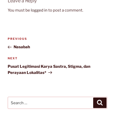
Leave a Reply
You must be
logged in
to post a comment.
Post
Previous
PREVIOUS
navigation
Post
Nasabah
Next
NEXT
Post
Pusat Legitimasi Karya Sastra, Stigma, dan
Perayaan Lokalitas*
Search
Search
for: