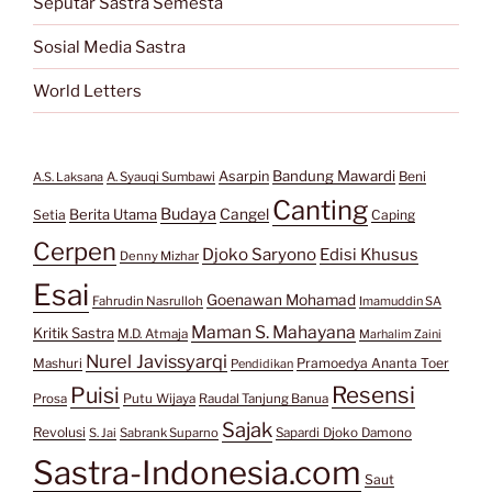
Seputar Sastra Semesta
Sosial Media Sastra
World Letters
Bandung Mawardi
Asarpin
Beni
A.S. Laksana
A. Syauqi Sumbawi
Canting
Budaya
Berita Utama
Cangel
Setia
Caping
Cerpen
Djoko Saryono
Edisi Khusus
Denny Mizhar
Esai
Goenawan Mohamad
Fahrudin Nasrulloh
Imamuddin SA
Maman S. Mahayana
Kritik Sastra
M.D. Atmaja
Marhalim Zaini
Nurel Javissyarqi
Pramoedya Ananta Toer
Mashuri
Pendidikan
Resensi
Puisi
Prosa
Putu Wijaya
Raudal Tanjung Banua
Sajak
Revolusi
S. Jai
Sabrank Suparno
Sapardi Djoko Damono
Sastra-Indonesia.com
Saut