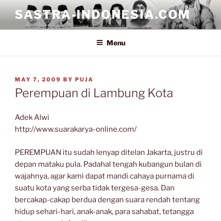
Skip
SASTRA-INDONESIA.COM
to
content
Menu
POSTED
MAY 7, 2009
BY
PUJA
ON
Perempuan di Lambung Kota
Adek Alwi
http://www.suarakarya-online.com/
PEREMPUAN itu sudah lenyap ditelan Jakarta, justru di
depan mataku pula. Padahal tengah kubangun bulan di
wajahnya, agar kami dapat mandi cahaya purnama di
suatu kota yang serba tidak tergesa-gesa. Dan
bercakap-cakap berdua dengan suara rendah tentang
hidup sehari-hari, anak-anak, para sahabat, tetangga