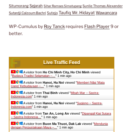
Situmorang
Sejarah
Sunlie Thomas Alexander
Sihar Ramses Simatupang
Taufiq Wr. Hidayat
Wawancara
Sutejo
Sutardji Calzoum Bachri
WP-Cumulus by
Roy Tanck
requires
Flash Player
9 or
better.
Live Traffic Feed
A visitor from
Ho Chi Minh City, Ho Chi Minh
viewed
"
Budaya Tradisi Selamatan –…
"
1 min ago
A visitor from
Hanoi, Ha Noi
viewed "
Memberi Nilai ‘Mata
Uang’ Kebudayaan –…
"
1 min ago
A visitor from
Thai Binh
viewed "
Mbah Mar – Sastra-
Indonesia.com
"
1 min ago
A visitor from
Hanoi, Ha Noi
viewed "
Sugiono – Sastra-
Indonesia.com
"
1 min ago
A visitor from
Tan An, Long An
viewed "
Dipanggil Kiai Sutara
– Sastra-Indonesia…
"
1 min ago
A visitor from
Buon Ma Thuot, Dak Lak
viewed "
Mendunia
dengan Perpustakaan Maya –…
"
1 min ago