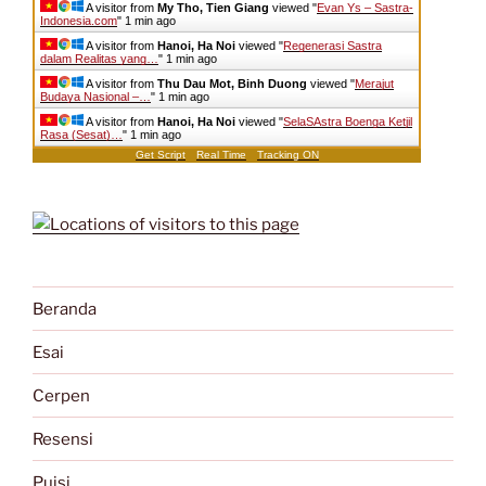
A visitor from
My Tho, Tien Giang
viewed "
Evan Ys – Sastra-
Indonesia.com
"
1 min ago
A visitor from
Hanoi, Ha Noi
viewed "
Regenerasi Sastra
dalam Realitas yang…
"
1 min ago
A visitor from
Thu Dau Mot, Binh Duong
viewed "
Merajut
Budaya Nasional –…
"
1 min ago
A visitor from
Hanoi, Ha Noi
viewed "
SelaSAstra Boenga Ketjil
Rasa (Sesat)…
"
1 min ago
Get Script
Real Time
Tracking ON
Beranda
Esai
Cerpen
Resensi
Puisi