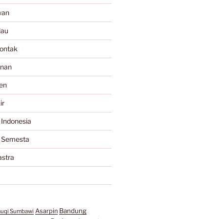
wan
lau
ontak
anan
en
ir
 Indonesia
a Semesta
astra
Bandung
Asarpin
auqi Sumbawi