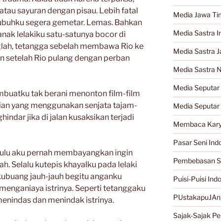
atau sayuran dengan pisau. Lebih fatal
Media Jawa Ti
h tubuhku segera gemetar. Lemas. Bahkan
Media Sastra I
nak lelakiku satu-satunya bocor di
nglah, tetangga sebelah membawa Rio ke
Media Sastra 
n setelah Rio pulang dengan perban
Media Sastra 
Media Seputar 
mbuatku tak berani menonton film-film
kaian yang menggunakan senjata tajam-
Media Seputar
hindar jika di jalan kusaksikan terjadi
Membaca Kary
Pasar Seni Ind
dulu aku pernah membayangkan ingin
Pembebasan S
. Selalu kutepis khayalku pada lelaki
ubuang jauh-jauh begitu anganku
Puisi-Puisi Ind
 menganiaya istrinya. Seperti tetanggaku
PUstakapuJAn
 menindas dan menindak istrinya.
Sajak-Sajak Per