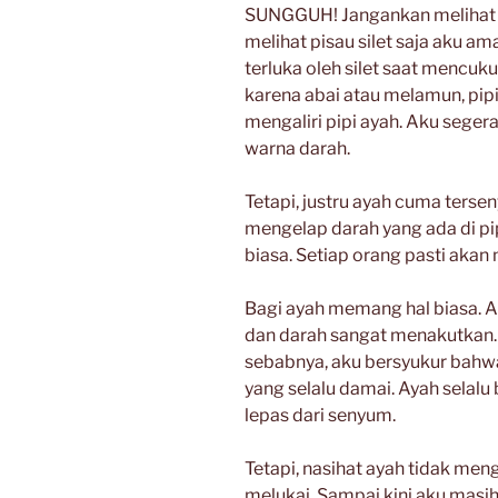
SUNGGUH! Jangankan melihat p
melihat pisau silet saja aku a
terluka oleh silet saat mencu
karena abai atau melamun, pipi 
mengaliri pipi ayah. Aku seger
warna darah.
Tetapi, justru ayah cuma ters
mengelap darah yang ada di pip
biasa. Setiap orang pasti akan
Bagi ayah memang hal biasa. A
dan darah sangat menakutkan. 
sebabnya, aku bersyukur bahw
yang selalu damai. Ayah selalu 
lepas dari senyum.
Tetapi, nasihat ayah tidak me
melukai. Sampai kini aku masih