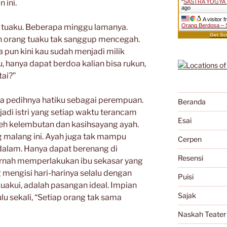
 ini.
"
SASTRA YOGYA 
ago
A visitor 
g tuaku. Beberapa minggu lamanya.
Orang Berdosa – 
Get Scr
an orang tuaku tak sanggup mencegah.
 pun kini kau sudah menjadi milik
 hanya dapat berdoa kalian bisa rukun,
ai?”
a pedihnya hatiku sebagai perempuan.
Beranda
adi istri yang setiap waktu terancam
Esai
oleh kelembutan dan kasihsayang ayah.
g malang ini. Ayah juga tak mampu
Cerpen
dalam. Hanya dapat berenang di
Resensi
rnah memperlakukan ibu sekasar yang
g mengisi hari-harinya selalu dengan
Puisi
 kuakui, adalah pasangan ideal. Impian
Sajak
ulu sekali, “Setiap orang tak sama
Naskah Teater