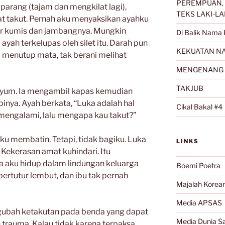
PEREMPUAN, 
arang (tajam dan mengkilat lagi),
TEKS LAKI-LA
mat takut. Pernah aku menyaksikan ayahku
kur kumis dan jambangnya. Mungkin
Di Balik Nama 
ayah terkelupas oleh silet itu. Darah pun
KEKUATAN NA
a menutup mata, tak berani melihat
MENGENANG 
TAKJUB
enyum. Ia mengambil kapas kemudian
inya. Ayah berkata, “Luka adalah hal
Cikal Bakal #4
 mengalami, lalu mengapa kau takut?”
ku membatin. Tetapi, tidak bagiku. Luka
LINKS
Kekerasan amat kuhindari. Itu
a aku hidup dalam lindungan keluarga
Boemi Poetra
bertutur lembut, dan ibu tak pernah
Majalah Korea
Media APSAS
ngubah ketakutan pada benda yang dapat
Media Dunia Sa
 trauma. Kalau tidak karena terpaksa,