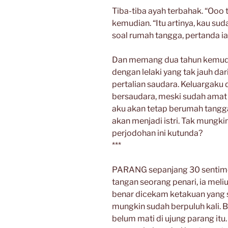
Tiba-tiba ayah terbahak. “Ooo 
kemudian. “Itu artinya, kau su
soal rumah tangga, pertanda i
Dan memang dua tahun kemudi
dengan lelaki yang tak jauh dar
pertalian saudara. Keluargaku
bersaudara, meski sudah amat ja
aku akan tetap berumah tangga. L
akan menjadi istri. Tak mungkin
perjodohan ini kutunda?
***
PARANG sepanjang 30 sentimet
tangan seorang penari, ia mel
benar dicekam ketakuan yang s
mungkin sudah berpuluh kali. B
belum mati di ujung parang itu.