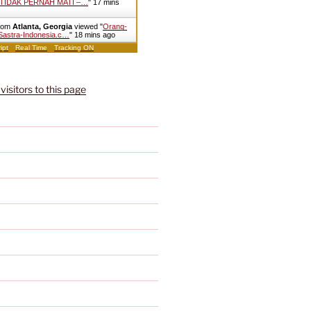
TIDAK PERNAH MATI –…
"
17 mins
from
Atlanta, Georgia
viewed "
Orang-
Sastra-Indonesia.c…
"
18 mins ago
ipt
Real Time
Tracking ON