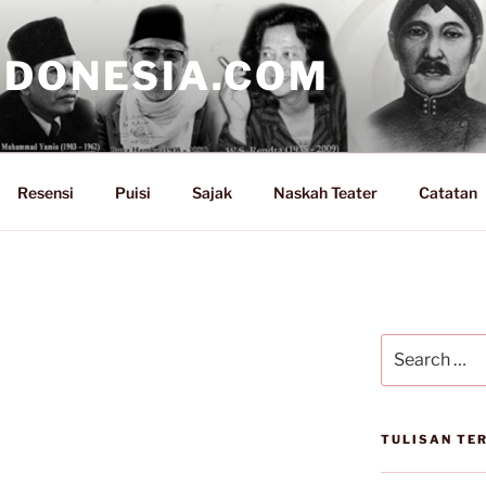
NDONESIA.COM
Resensi
Puisi
Sajak
Naskah Teater
Catatan
Search
for:
TULISAN TE