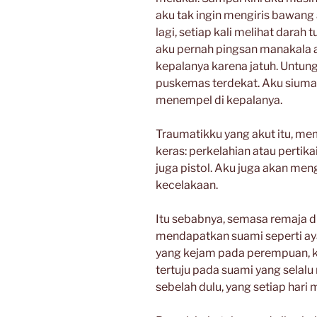
aku tak ingin mengiris bawang 
lagi, setiap kali melihat dara
aku pernah pingsan manakala a
kepalanya karena jatuh. Untu
puskemas terdekat. Aku siuma
menempel di kepalanya.
Traumatikku yang akut itu, me
keras: perkelahian atau perti
juga pistol. Aku juga akan meng
kecelakaan.
Itu sebabnya, semasa remaja 
mendapatkan suami seperti ayah
yang kejam pada perempuan, k
tertuju pada suami yang selalu
sebelah dulu, yang setiap hari