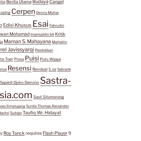
Budaya
Berita Utama
Cangel
tia
Cerpen
aping
Denny Mizhar
Esai
o
Edisi Khusus
Fahrudin
awan Mohamad
Kritik
Imamuddin SA
Maman S. Mahayana
ja
Marhalim
rel Javissyarqi
Pendidikan
Puisi
ta Toer
Prosa
Putu Wijaya
Resensi
Revolusi
anua
S. Jai
Sabrank
Sastra-
Sapardi Djoko Damono
sia.com
Saut Situmorang
Sunlie Thomas Alexander
mses Simatupang
Taufiq Wr. Hidayat
Sutejo
Bachri
by
Roy Tanck
requires
Flash Player
9