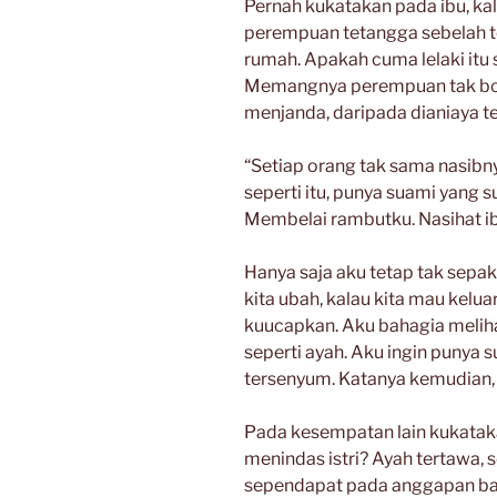
Pernah kukatakan pada ibu, kal
perempuan tetangga sebelah te
rumah. Apakah cuma lelaki itu 
Memangnya perempuan tak bol
menjanda, daripada dianiaya t
“Setiap orang tak sama nasibn
seperti itu, punya suami yang s
Membelai rambutku. Nasihat ib
Hanya saja aku tetap tak sepa
kita ubah, kalau kita mau kelua
kuucapkan. Aku bahagia meliha
seperti ayah. Aku ingin punya s
tersenyum. Katanya kemudian, 
Pada kesempatan lain kukataka
menindas istri? Ayah tertawa, 
sependapat pada anggapan bahw