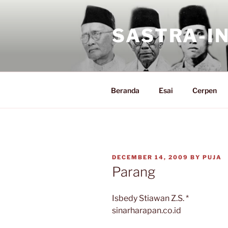
Skip
to
SASTRA-I
content
Beranda
Esai
Cerpen
POSTED
DECEMBER 14, 2009
BY
PUJA
ON
Parang
Isbedy Stiawan Z.S. *
sinarharapan.co.id