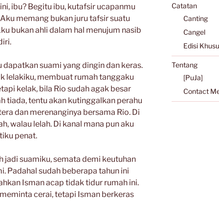
Catatan
ni, ibu? Begitu ibu, kutafsir ucapanmu
. Aku memang bukan juru tafsir suatu
Canting
 Aku bukan ahli dalam hal menujum nasib
Cangel
iri.
Edisi Khus
u dapatkan suami yang dingin dan keras.
Tentang
ak lelakiku, membuat rumah tanggaku
[PuJa]
api kelak, bila Rio sudah agak besar
Contact M
h tiada, tentu akan kutinggalkan perahu
tera dan merenanginya bersama Rio. Di
h, walau lelah. Di kanal mana pun aku
tiku penat.
h jadi suamiku, semata demi keutuhan
. Padahal sudah beberapa tahun ini
Bahkan Isman acap tidak tidur rumah ini.
eminta cerai, tetapi Isman berkeras