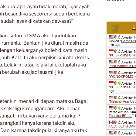
tak apa-apa, ayah tidak marah,” ujar ayah
dah besar. Jika seseorang sudah berbicara
a sudah layak dikatakan dewasa?”
L
an, setamat SMA aku dijodohkan
A visitor 
viewed "
Gema Erik
i rumahku. Bahkan, jika diurut masih ada
min ago
 dengan keluarganya boleh dikata masih
A visitor 
"
PUISI-PUISI CI
uh. Kala itu aku berpikir, kini atau kelak
A visitor 
elaki ini atau lelaki lain, tetaplah aku
Puisi Mahmoud D
 berubah aku jadi suami, jika
A visitor 
"
WONOKROMO – Sa
A visitor 
"
PUISI-PUISI CI
ago
A visitor 
er kini menari di depan mataku. Bagai
"
Melacak Asal Us
iuk sekaligus mengancam. Aku benar-
A visitor 
Persekutuan Kua
angat. Ini bukan yang pertama kali?
Thendra BP –…
"
1
arangkali hanya karena takdir, aku
A visitor 
TALA: BETIS DAN
 Dan, karena takdir pula, kiranya aku tak
A visitor 