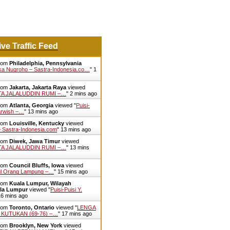
ive Traffic Feed
from
Philadelphia, Pennsylvania
a Nugroho – Sastra-Indonesia.co…
"
1
from
Jakarta, Jakarta Raya
viewed
NTA JALALUDDIN RUMI –…
"
2 mins ago
from
Atlanta, Georgia
viewed "
Puisi-
arwish –…
"
13 mins ago
from
Louisville, Kentucky
viewed
stra-Indonesia.com
"
13 mins ago
from
Diwek, Jawa Timur
viewed
NTA JALALUDDIN RUMI –…
"
13 mins
from
Council Bluffs, Iowa
viewed
ul Orang Lampung –…
"
15 mins ago
from
Kuala Lumpur, Wilayah
la Lumpur
viewed "
Puisi-Puisi Y.
6 mins ago
from
Toronto, Ontario
viewed "
LENGA
 KUTUKAN (69-76) –…
"
17 mins ago
from
Brooklyn, New York
viewed