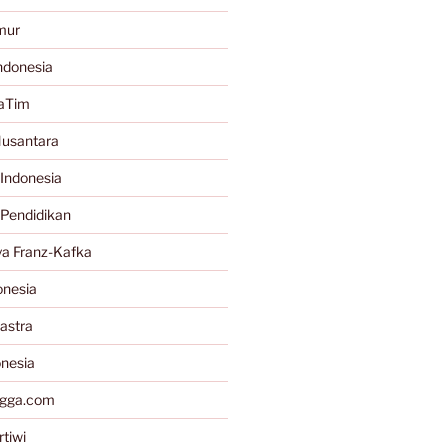
mur
ndonesia
JaTim
Nusantara
Indonesia
 Pendidikan
a Franz-Kafka
onesia
astra
onesia
gga.com
tiwi