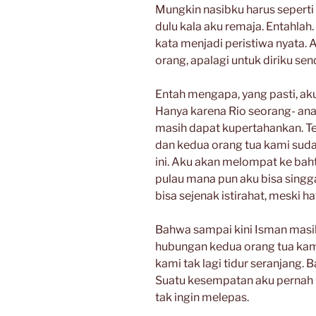
Mungkin nasibku harus seperti i
dulu kala aku remaja. Entahlah
kata menjadi peristiwa nyata.
orang, apalagi untuk diriku send
Entah mengapa, yang pasti, ak
Hanya karena Rio seorang- an
masih dapat kupertahankan. Tet
dan kedua orang tua kami suda
ini. Aku akan melompat ke bah
pulau mana pun aku bisa singga
bisa sejenak istirahat, meski ha
Bahwa sampai kini Isman masi
hubungan kedua orang tua kami
kami tak lagi tidur seranjang. 
Suatu kesempatan aku pernah m
tak ingin melepas.