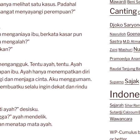
Mawardi
Beni Se
nya melihat satu kasus. Padahal
Canting
g sangat menyayangi perempuan?”
C
Djoko Saryon
.
 menganiaya ibu, berkata kasar pun
Goen
Nasrulloh
lu mengalah?”
Sastra
M.D. Atma
Nu
 kan?”
Mashuri
Zaini
Pramoedya Anan
mengangguk. Tentu ayah, tentu. Ayah
Raudal Tanjung B
dapan ibu. Ayah hanya menempatkan diri
gi dan menjaga cinta. Aku menggumam.
Sajak
Suparno
embuatku selalu ingin dekat dan rindu
Indone
Sejarah
Sihar Ra
i ayah?” desisku.
Sutardji Calzoum 
gga?” ayah mendelik.
Wawancara
n menatap mata ayah.
WP-Cumulus 
or better.