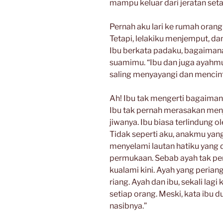
mampu keluar dari jeratan setan
Pernah aku lari ke rumah oran
Tetapi, lelakiku menjemput, d
Ibu berkata padaku, bagaimana
suamimu. “Ibu dan juga ayahmu,
saling menyayangi dan mencint
Ah! Ibu tak mengerti bagaiman
Ibu tak pernah merasakan menj
jiwanya. Ibu biasa terlindung 
Tidak seperti aku, anakmu yan
menyelami lautan hatiku yang 
permukaan. Sebab ayah tak pe
kualami kini. Ayah yang perian
riang. Ayah dan ibu, sekali lagi
setiap orang. Meski, kata ibu d
nasibnya.”