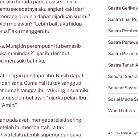
au aku berada pada posisi seperti
Sastra Gerilya
ntu secepatnya aku angkat kaki dari
seorang di dunia dapat dijadikan suami?
Sastra Luar Pu
eh melawan? “Lebih baik aku hidup
Sastra Pember
erus!” aku menggerutu.
Sastra Perlaw
ya. Mungkin perempuan itu bernasib
uka menindas?” ujar ibu lembut.
Sastra Pesantr
u merasuki batinku.
Sastra Tanah A
kat dengan pendapat ibu. Nasib dapat
Seputar Sastra
r dari sana. Cuma hal itu tak sanggup
Seputar Sastr
t rumah tangga ibu. “Aku ingin suamiku
uami, selembut ayah,” ujarku pelan. Ibu
Sosial Media S
“Amin.”
World Letters
n pada ayah, mengapa lelaki sering
setelah itu membantah. Ia tak
A.S. Laksana
A. Sy
a lelaki identik superior dan suka