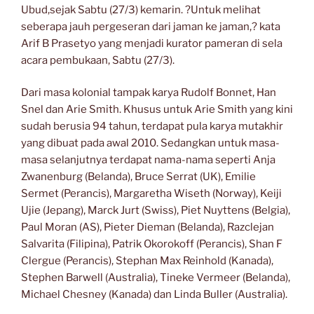
Ubud,sejak Sabtu (27/3) kemarin. ?Untuk melihat
seberapa jauh pergeseran dari jaman ke jaman,? kata
Arif B Prasetyo yang menjadi kurator pameran di sela
acara pembukaan, Sabtu (27/3).
Dari masa kolonial tampak karya Rudolf Bonnet, Han
Snel dan Arie Smith. Khusus untuk Arie Smith yang kini
sudah berusia 94 tahun, terdapat pula karya mutakhir
yang dibuat pada awal 2010. Sedangkan untuk masa-
masa selanjutnya terdapat nama-nama seperti Anja
Zwanenburg (Belanda), Bruce Serrat (UK), Emilie
Sermet (Perancis), Margaretha Wiseth (Norway), Keiji
Ujie (Jepang), Marck Jurt (Swiss), Piet Nuyttens (Belgia),
Paul Moran (AS), Pieter Dieman (Belanda), Razclejan
Salvarita (Filipina), Patrik Okorokoff (Perancis), Shan F
Clergue (Perancis), Stephan Max Reinhold (Kanada),
Stephen Barwell (Australia), Tineke Vermeer (Belanda),
Michael Chesney (Kanada) dan Linda Buller (Australia).