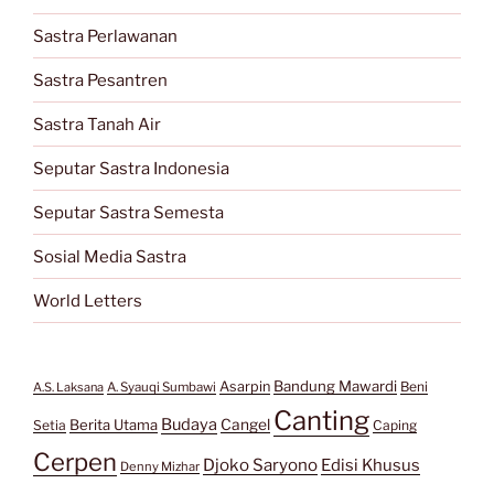
Sastra Perlawanan
Sastra Pesantren
Sastra Tanah Air
Seputar Sastra Indonesia
Seputar Sastra Semesta
Sosial Media Sastra
World Letters
Bandung Mawardi
Asarpin
Beni
A.S. Laksana
A. Syauqi Sumbawi
Canting
Budaya
Berita Utama
Cangel
Setia
Caping
Cerpen
Djoko Saryono
Edisi Khusus
Denny Mizhar