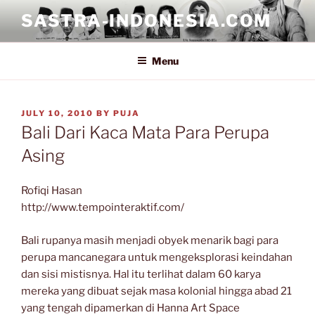
Skip
SASTRA-INDONESIA.COM
to
content
Menu
POSTED
JULY 10, 2010
BY
PUJA
ON
Bali Dari Kaca Mata Para Perupa
Asing
Rofiqi Hasan
http://www.tempointeraktif.com/
Bali rupanya masih menjadi obyek menarik bagi para
perupa mancanegara untuk mengeksplorasi keindahan
dan sisi mistisnya. Hal itu terlihat dalam 60 karya
mereka yang dibuat sejak masa kolonial hingga abad 21
yang tengah dipamerkan di Hanna Art Space