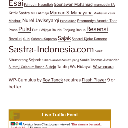
Esai
Goenawan Mohamad
Fahrudin Nasrulloh
Imamuddin SA
Maman S. Mahayana
Kritik Sastra
M.D. Atmaja
Marhalim Zaini
Nurel Javissyarqi
Pramoedya Ananta Toer
Mashuri
Pendidikan
Resensi
Puisi
Prosa
Putu Wijaya
Raudal Tanjung Banua
Sajak
Revolusi
S. Jai
Sabrank Suparno
Sapardi Djoko Damono
Sastra-Indonesia.com
Saut
Situmorang
Sejarah
Sunlie Thomas Alexander
Sihar Ramses Simatupang
Taufiq Wr. Hidayat
Wawancara
Sutejo
Sutardji Calzoum Bachri
WP-Cumulus by
Roy Tanck
requires
Flash Player
9 or
better.
Live Traffic Feed
A visitor from
Chattogram
viewed "
Bila airmata bersajak:
Apakah ini…
"
54 secs ago