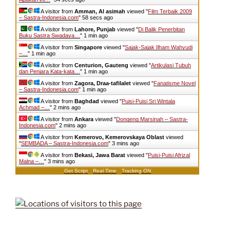
A visitor from
Amman, Al asimah
viewed "
Film Terbaik 2009
– Sastra-Indonesia.com
"
58 secs ago
A visitor from
Lahore, Punjab
viewed "
Di Balik Penerbitan
Buku Sastra Swadaya…
"
1 min ago
A visitor from
Singapore
viewed "
Sajak-Sajak Ilham Wahyudi
–…
"
1 min ago
A visitor from
Centurion, Gauteng
viewed "
Artikulasi Tubuh
dan Penjara Kata-kata…
"
1 min ago
A visitor from
Zagora, Draa-tafilalet
viewed "
Fanatisme Novel
– Sastra-Indonesia.com
"
1 min ago
A visitor from
Baghdad
viewed "
Puisi-Puisi Sri Wintala
Achmad –…
"
2 mins ago
A visitor from
Ankara
viewed "
Dongeng Marsinah – Sastra-
Indonesia.com
"
2 mins ago
A visitor from
Kemerovo, Kemerovskaya Oblast
viewed
"
SEMBADA – Sastra-Indonesia.com
"
3 mins ago
A visitor from
Bekasi, Jawa Barat
viewed "
Puisi-Puisi Afrizal
Malna –…
"
3 mins ago
Get Script
Real Time
Tracking ON