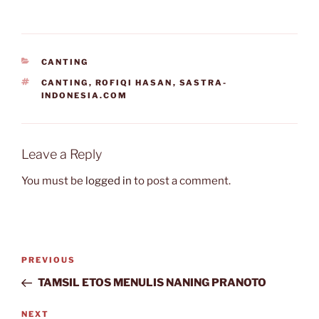
CATEGORIES
CANTING
TAGS
CANTING
,
ROFIQI HASAN
,
SASTRA-
INDONESIA.COM
Leave a Reply
You must be
logged in
to post a comment.
Post
Previous
PREVIOUS
navigation
Post
TAMSIL ETOS MENULIS NANING PRANOTO
Next
NEXT