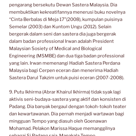
pengarang bersekutu Dewan Sastera Malaysia. Dia
membuktikan kekreatifannya menerusi buku novelnya
“Cinta Berbalas di Meja 17”(2008), kumpulan puisinya
Semelar (2003) dan Kuntom Ungu (2012). Selain
bergerak dalam seni dan sastera dia juga bergerak
dalam badan professional Irwan adalah President
Malaysian Sosiety of Medical and Biological
Engineering (MSMBE) dan dua tiga badan professional
yang lain. Irwan memenangi Hadiah Sastera Perdana
Malaysia bagi Cerpen eceran dan menerima Hadiah
Sastera Darul Takzim untuk puisi eceran (2007-2008).
9. Putu Ikhirma (Abrar Khairul Ikhirma) tidak syak lagi
aktivis seni-budaya-sastera yang aktif dan konsisten di
Padang. Dia banyak bergaul dengan tokoh-tokoh teater
dan kewartawanan. Dia pernah menjadi wartawan bagi
mingguan Tempo yang diasuh oleh Goenawan
Mohamad. Pelakon Marissa Haque memanggilnya
sebagai Si Padang saja. Manakala Tempo