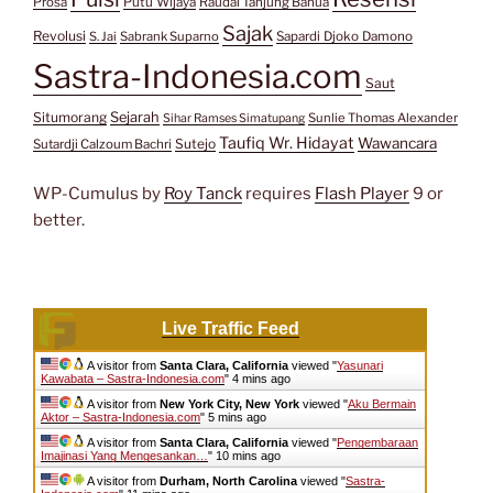
Prosa
Putu Wijaya
Raudal Tanjung Banua
Sajak
Revolusi
S. Jai
Sabrank Suparno
Sapardi Djoko Damono
Sastra-Indonesia.com
Saut
Situmorang
Sejarah
Sunlie Thomas Alexander
Sihar Ramses Simatupang
Taufiq Wr. Hidayat
Wawancara
Sutejo
Sutardji Calzoum Bachri
WP-Cumulus by
Roy Tanck
requires
Flash Player
9 or
better.
Live Traffic Feed
A visitor from
Santa Clara, California
viewed "
Yasunari
Kawabata – Sastra-Indonesia.com
"
4 mins ago
A visitor from
New York City, New York
viewed "
Aku Bermain
Aktor – Sastra-Indonesia.com
"
5 mins ago
A visitor from
Santa Clara, California
viewed "
Pengembaraan
Imajinasi Yang Mengesankan…
"
10 mins ago
A visitor from
Durham, North Carolina
viewed "
Sastra-