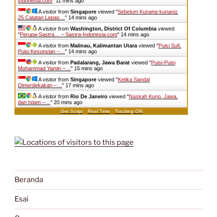
Indonesia.com
"
11 mins ago
A visitor from
Singapore
viewed "
Sebelum Kunang-kunang:
25 Catatan Lepas…
"
14 mins ago
A visitor from
Washington, District Of Columbia
viewed
"
Perupa-Sastra… – Sastra-Indonesia.com
"
14 mins ago
A visitor from
Malinau, Kalimantan Utara
viewed "
Puisi Sufi,
Puisi Kesunyian –…
"
14 mins ago
A visitor from
Padalarang, Jawa Barat
viewed "
Puisi-Puisi
Mohammad Yamin –…
"
15 mins ago
A visitor from
Singapore
viewed "
Ketika Sandal
Dimerdekakan –…
"
17 mins ago
A visitor from
Rio De Janeiro
viewed "
Naskah Kuno, Jawa,
dan Islam –…
"
20 mins ago
Get Script
Real Time
Tracking ON
Beranda
Esai