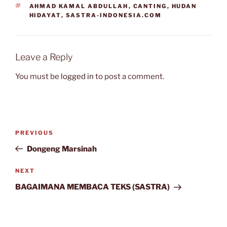
TAGS
AHMAD KAMAL ABDULLAH
,
CANTING
,
HUDAN
HIDAYAT
,
SASTRA-INDONESIA.COM
Leave a Reply
You must be
logged in
to post a comment.
Post
Previous
PREVIOUS
navigation
Post
Dongeng Marsinah
Next
NEXT
Post
BAGAIMANA MEMBACA TEKS (SASTRA)