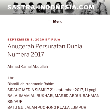
Skip
SASTRA-INDONESIA.COM
to
content
Menu
POSTED
SEPTEMBER 8, 2020
BY
PUJA
ON
Anugerah Persuratan Dunia
Numera 2017
Ahmad Kamal Abdullah
1 hr
BismilLahirrahmanir Rahim
SIDANG MEDIA SISMI17 21 september 2017, 11 pagi
BALAI IMAM AL-BUKHARI, MASJID ABDUL RAHMAN
BIN ‘AUF
BATU 5.5, JALAN PUCHONG KUALA LUMPUR