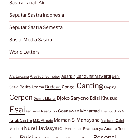
Sastra Tanah Air
Seputar Sastra Indonesia
Seputar Sastra Semesta
Sosial Media Sastra
World Letters
Bandung Mawardi
Asarpin
Beni
A.S. Laksana
A. Syauqi Sumbawi
Canting
Budaya
Berita Utama
Cangel
Setia
Caping
Cerpen
Djoko Saryono
Edisi Khusus
Denny Mizhar
Esai
Goenawan Mohamad
Fahrudin Nasrulloh
Imamuddin SA
Maman S. Mahayana
Kritik Sastra
M.D. Atmaja
Marhalim Zaini
Nurel Javissyarqi
Pramoedya Ananta Toer
Mashuri
Pendidikan
Resensi
Puisi