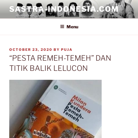
Skip
SASTRA-INDONESIA.COM
to
content
Menu
POSTED
OCTOBER 23, 2020
BY
PUJA
ON
“PESTA REMEH-TEMEH” DAN
TITIK BALIK LELUCON