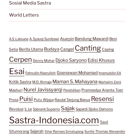
Sosial Media Sastra
World Letters
Bandung Mawardi
Asarpin
Beni
A.S. Laksana
A. Syauqi Sumbawi
Canting
Budaya
Berita Utama
Cangel
Setia
Caping
Cerpen
Djoko Saryono
Edisi Khusus
Denny Mizhar
Esai
Goenawan Mohamad
Fahrudin Nasrulloh
Imamuddin SA
Maman S. Mahayana
Kritik Sastra
M.D. Atmaja
Marhalim Zaini
Nurel Javissyarqi
Pramoedya Ananta Toer
Mashuri
Pendidikan
Resensi
Puisi
Prosa
Putu Wijaya
Raudal Tanjung Banua
Sajak
Revolusi
S. Jai
Sabrank Suparno
Sapardi Djoko Damono
Sastra-Indonesia.com
Saut
Situmorang
Sejarah
Sunlie Thomas Alexander
Sihar Ramses Simatupang