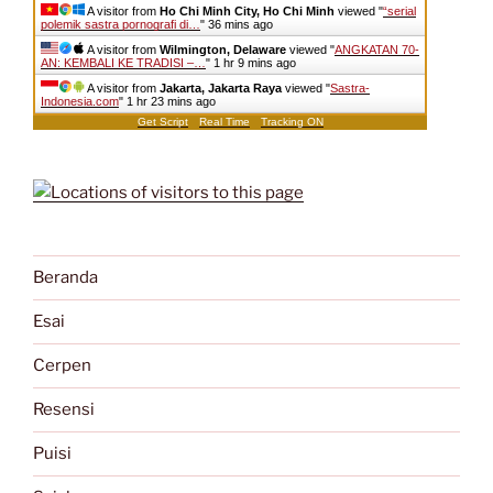
A visitor from
Ho Chi Minh City, Ho Chi Minh
viewed "
“serial
polemik sastra pornografi di…
"
36 mins ago
A visitor from
Wilmington, Delaware
viewed "
ANGKATAN 70-
AN: KEMBALI KE TRADISI –…
"
1 hr 9 mins ago
A visitor from
Jakarta, Jakarta Raya
viewed "
Sastra-
Indonesia.com
"
1 hr 23 mins ago
Get Script
Real Time
Tracking ON
Beranda
Esai
Cerpen
Resensi
Puisi