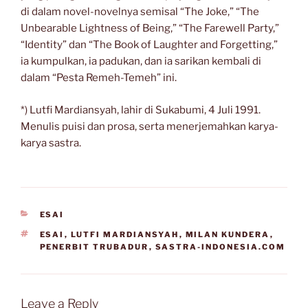
di dalam novel-novelnya semisal “The Joke,” “The
Unbearable Lightness of Being,” “The Farewell Party,”
“Identity” dan “The Book of Laughter and Forgetting,”
ia kumpulkan, ia padukan, dan ia sarikan kembali di
dalam “Pesta Remeh-Temeh” ini.
*) Lutfi Mardiansyah, lahir di Sukabumi, 4 Juli 1991.
Menulis puisi dan prosa, serta menerjemahkan karya-
karya sastra.
CATEGORIES
ESAI
TAGS
ESAI
,
LUTFI MARDIANSYAH
,
MILAN KUNDERA
,
PENERBIT TRUBADUR
,
SASTRA-INDONESIA.COM
Leave a Reply