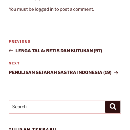
You must be
logged in
to post a comment.
Post
Previous
PREVIOUS
navigation
Post
LENGA TALA: BETIS DAN KUTUKAN (97)
Next
NEXT
Post
PENULISAN SEJARAH SASTRA INDONESIA (19)
Search
Search
for:
TULISAN TERBARU