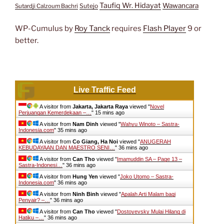
Taufiq Wr. Hidayat
Wawancara
Sutejo
Sutardji Calzoum Bachri
WP-Cumulus by
Roy Tanck
requires
Flash Player
9 or
better.
Live Traffic Feed
A visitor from
Jakarta, Jakarta Raya
viewed "
Novel
Perjuangan Kemerdekaan –…
"
15 mins ago
A visitor from
Nam Dinh
viewed "
Wahyu Winoto – Sastra-
Indonesia.com
"
35 mins ago
A visitor from
Co Giang, Ha Noi
viewed "
ANUGERAH
KEBUDAYAAN DAN MAESTRO SENI…
"
36 mins ago
A visitor from
Can Tho
viewed "
Imamuddin SA – Page 13 –
Sastra-Indonesi…
"
36 mins ago
A visitor from
Hung Yen
viewed "
Joko Utomo – Sastra-
Indonesia.com
"
36 mins ago
A visitor from
Ninh Binh
viewed "
Apalah Arti Malam bagi
Penyair? –…
"
36 mins ago
A visitor from
Can Tho
viewed "
Dostoyevsky Mulai Hilang di
Hatiku –…
"
36 mins ago