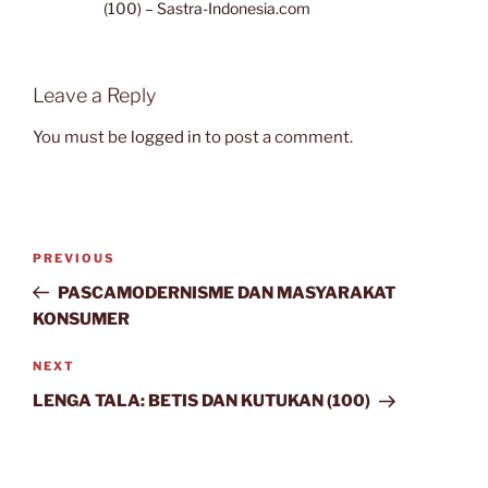
(100) – Sastra-Indonesia.com
Leave a Reply
You must be
logged in
to post a comment.
Post
Previous
PREVIOUS
navigation
Post
PASCAMODERNISME DAN MASYARAKAT
KONSUMER
Next
NEXT
Post
LENGA TALA: BETIS DAN KUTUKAN (100)