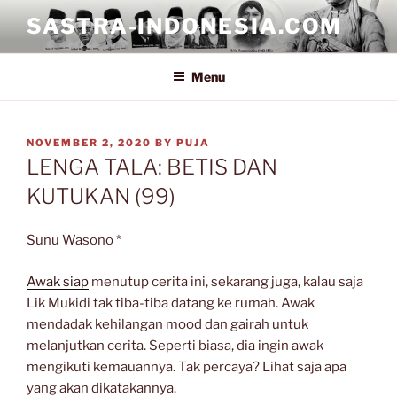
Skip
SASTRA-INDONESIA.COM
to
content
Menu
POSTED
NOVEMBER 2, 2020
BY
PUJA
ON
LENGA TALA: BETIS DAN
KUTUKAN (99)
Sunu Wasono *
Awak siap
menutup cerita ini, sekarang juga, kalau saja
Lik Mukidi tak tiba-tiba datang ke rumah. Awak
mendadak kehilangan mood dan gairah untuk
melanjutkan cerita. Seperti biasa, dia ingin awak
mengikuti kemauannya. Tak percaya? Lihat saja apa
yang akan dikatakannya.