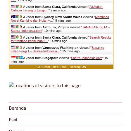
A visitor from
Santa Clara, California
viewed "
Ali Audah;
Cahaya Terang di Langit…
"
9 mins ago
A visitor from
Sydney, New South Wales
viewed "
Membaca
Novel Kambing dan Hujan –…
"
9 mins ago
A visitor from
Ashburn, Virginia
viewed "
TANAH AIR BETA –
Sastra-Indonesia.com
"
10 mins ago
A visitor from
Santa Clara, California
viewed "
Search Results
for “tentang kehidupan ”…
"
14 mins ago
A visitor from
Vancouver, Washington
viewed "
Bapakku
Telah Pergi 1 – Sastra-Indonesia…
"
15 mins ago
A visitor from
Singapore
viewed "
Sastra-Indonesia.com
"
15
mins ago
Get Script
Real Time
Tracking ON
Beranda
Esai