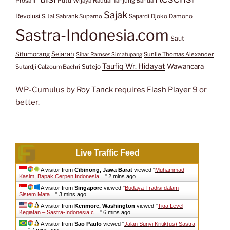
Prosa
Putu Wijaya
Raudal Tanjung Banua
Sajak
Revolusi
S. Jai
Sabrank Suparno
Sapardi Djoko Damono
Sastra-Indonesia.com
Saut
Situmorang
Sejarah
Sunlie Thomas Alexander
Sihar Ramses Simatupang
Taufiq Wr. Hidayat
Wawancara
Sutejo
Sutardji Calzoum Bachri
WP-Cumulus by
Roy Tanck
requires
Flash Player
9 or
better.
Live Traffic Feed
A visitor from
Cibinong, Jawa Barat
viewed "
Muhammad
Kasim, Bapak Cerpen Indonesia…
"
2 mins ago
A visitor from
Singapore
viewed "
Budaya Tradisi dalam
Sistem Mata…
"
3 mins ago
A visitor from
Kenmore, Washington
viewed "
Tiga Level
Kegiatan – Sastra-Indonesia.c…
"
6 mins ago
A visitor from
Sao Paulo
viewed "
Jalan Sunyi Kritik(us) Sastra
–…
"
7 mins ago