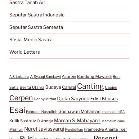
Sastra Tanah Air
Seputar Sastra Indonesia
Seputar Sastra Semesta
Sosial Media Sastra
World Letters
Bandung Mawardi
Asarpin
Beni
A.S. Laksana
A. Syauqi Sumbawi
Canting
Budaya
Berita Utama
Cangel
Setia
Caping
Cerpen
Djoko Saryono
Edisi Khusus
Denny Mizhar
Esai
Goenawan Mohamad
Fahrudin Nasrulloh
Imamuddin SA
Maman S. Mahayana
Kritik Sastra
M.D. Atmaja
Marhalim Zaini
Nurel Javissyarqi
Pramoedya Ananta Toer
Mashuri
Pendidikan
Resensi
Puisi