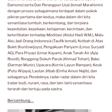
Damono) serta Dan Perangpun Usai (Ismail Marahimin)
dengan proses sebagaimana terdapat dalam pokok
pikiran pertama dan kedua, maka dalam diri kita
senantiasa tumbuh, berkembang, dan terpiara
kepedulian, kepekaan, ketajaman, kecintaan, dan
keterlibatan terhadap Meditasi (Abdul Hadi W.M.), Malu
Aku Jadi Orang Indonesia (Taufik Ismail), Kotbah di Atas
Bukit (Kuntowijoyo), Pengakuan Pariyem (Linus Suryadi
AG), Para Priyayi (Umar Kayam), Anak Tanah Air (Ajip
Rosidi), Ronggeng Dukuh Paruk (Ahmad Tohari), Bako
(Darman Munir), Upacara (Korrie Layun Rampan), Keok
(Putu Wijaya), Lautan Jilbab (Emha Ainun Najib), dan
sebagainya. Pendeknya, radar-radar dalam diri kita
(radar budi, nurani, rasa, dan lain-lain) senantiasa
terarah dan tertuju pada sastra.
Bersambung….