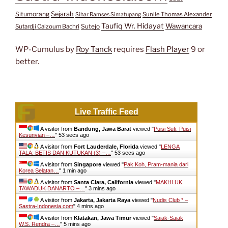
Situmorang
Sejarah
Sunlie Thomas Alexander
Sihar Ramses Simatupang
Taufiq Wr. Hidayat
Wawancara
Sutejo
Sutardji Calzoum Bachri
WP-Cumulus by
Roy Tanck
requires
Flash Player
9 or
better.
Live Traffic Feed
A visitor from
Bandung, Jawa Barat
viewed "
Puisi Sufi, Puisi
Kesunyian –…
"
54 secs ago
A visitor from
Fort Lauderdale, Florida
viewed "
LENGA
TALA: BETIS DAN KUTUKAN (3) –…
"
54 secs ago
A visitor from
Singapore
viewed "
Pak Koh, Pram-mania dari
Korea Selatan…
"
1 min ago
A visitor from
Santa Clara, California
viewed "
MAKHLUK
TAWADUK DANARTO –…
"
3 mins ago
A visitor from
Jakarta, Jakarta Raya
viewed "
Nudis Club * –
Sastra-Indonesia.com
"
4 mins ago
A visitor from
Klatakan, Jawa Timur
viewed "
Sajak-Sajak
W.S. Rendra –…
"
5 mins ago