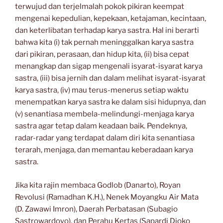
terwujud dan terjelmalah pokok pikiran keempat
mengenai kepedulian, kepekaan, ketajaman, kecintaan,
dan keterlibatan terhadap karya sastra. Hal ini berarti
bahwa kita (i) tak pernah meninggalkan karya sastra
dari pikiran, perasaan, dan hidup kita, (ii) bisa cepat
menangkap dan sigap mengenali isyarat-isyarat karya
sastra, (iii) bisa jernih dan dalam melihat isyarat-isyarat
karya sastra, (iv) mau terus-menerus setiap waktu
menempatkan karya sastra ke dalam sisi hidupnya, dan
(v) senantiasa membela-melindungi-menjaga karya
sastra agar tetap dalam keadaan baik. Pendeknya,
radar-radar yang terdapat dalam diri kita senantiasa
terarah, menjaga, dan memantau keberadaan karya
sastra.
Jika kita rajin membaca Godlob (Danarto), Royan
Revolusi (Ramadhan K.H.), Nenek Moyangku Air Mata
(D. Zawawi Imron), Daerah Perbatasan (Subagio
Sastrowardoyo), dan Perahu Kertas (Sapardi Djoko