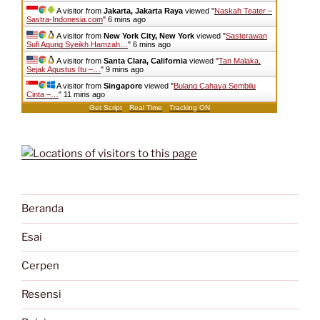
A visitor from
Jakarta, Jakarta Raya
viewed "
Naskah Teater –
Sastra-Indonesia.com
"
6 mins ago
A visitor from
New York City, New York
viewed "
Sasterawan
Sufi Agung Syeikh Hamzah…
"
6 mins ago
A visitor from
Santa Clara, California
viewed "
Tan Malaka,
Sejak Agustus Itu –…
"
9 mins ago
A visitor from
Singapore
viewed "
Bulang Cahaya Sembilu
Cinta –…
"
11 mins ago
Get Script
Real Time
Tracking ON
Beranda
Esai
Cerpen
Resensi