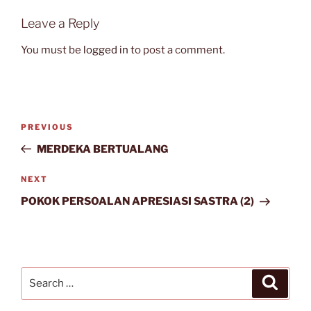
Leave a Reply
You must be
logged in
to post a comment.
Post
Previous
PREVIOUS
navigation
Post
MERDEKA BERTUALANG
Next
NEXT
Post
POKOK PERSOALAN APRESIASI SASTRA (2)
Search
Search
for: