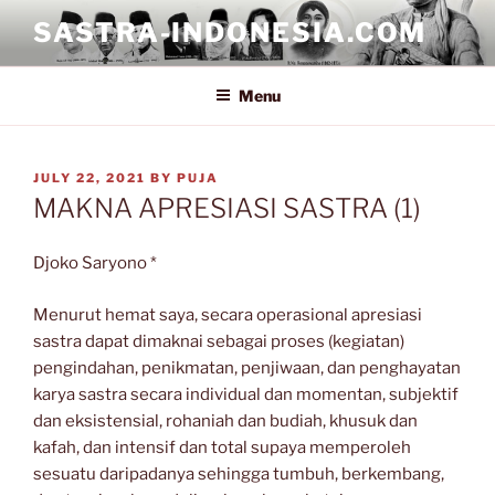
Skip
SASTRA-INDONESIA.COM
to
content
Menu
POSTED
JULY 22, 2021
BY
PUJA
ON
MAKNA APRESIASI SASTRA (1)
Djoko Saryono *
Menurut hemat saya, secara operasional apresiasi
sastra dapat dimaknai sebagai proses (kegiatan)
pengindahan, penikmatan, penjiwaan, dan penghayatan
karya sastra secara individual dan momentan, subjektif
dan eksistensial, rohaniah dan budiah, khusuk dan
kafah, dan intensif dan total supaya memperoleh
sesuatu daripadanya sehingga tumbuh, berkembang,