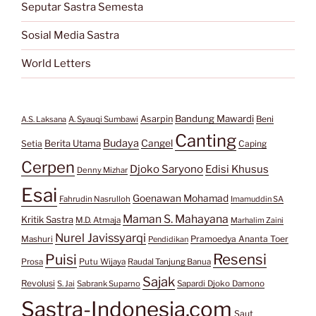
Seputar Sastra Semesta
Sosial Media Sastra
World Letters
Bandung Mawardi
Asarpin
Beni
A.S. Laksana
A. Syauqi Sumbawi
Canting
Budaya
Berita Utama
Cangel
Setia
Caping
Cerpen
Djoko Saryono
Edisi Khusus
Denny Mizhar
Esai
Goenawan Mohamad
Fahrudin Nasrulloh
Imamuddin SA
Maman S. Mahayana
Kritik Sastra
M.D. Atmaja
Marhalim Zaini
Nurel Javissyarqi
Pramoedya Ananta Toer
Mashuri
Pendidikan
Resensi
Puisi
Prosa
Putu Wijaya
Raudal Tanjung Banua
Sajak
Revolusi
S. Jai
Sabrank Suparno
Sapardi Djoko Damono
Sastra-Indonesia.com
Saut