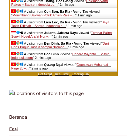
A visitor from
Thang, Bac Giang
viewed "
Raksasa yang
Rakus – Sastra-Indonesia.co…
"
1 min ago
A visitor from
Con Son, Ba Ria - Vung Tau
viewed
"
Menimbang Dakwah Politik Amien Rais –…
"
1 min ago
A visitor from
Lien Loc, Ba Ria - Vung Tau
viewed "
Saya
Telah Difitnah – Sastra-Indonesia.c…
"
1 min ago
A visitor from
Jakarta, Jakarta Raya
viewed "
Tempat Paling
Sunyi, Novel Arafat Nur –…
"
1 min ago
A visitor from
Ben Dinh, Ba Ria - Vung Tau
viewed "
Dari
Hans Bague Jassin sampai Norman…
"
1 min ago
A visitor from
Hoa Binh
viewed "
Hendro Wiyanto – Sastra-
Indonesia.com
"
2 mins ago
A visitor from
Quang Ngai
viewed "
Goenawan Mohamad –
Page 28 –…
"
2 mins ago
Get Script
Real Time
Tracking ON
Beranda
Esai