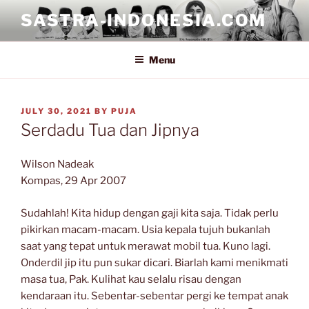
Skip
SASTRA-INDONESIA.COM
to
content
Menu
POSTED
JULY 30, 2021
BY
PUJA
ON
Serdadu Tua dan Jipnya
Wilson Nadeak
Kompas, 29 Apr 2007
Sudahlah! Kita hidup dengan gaji kita saja. Tidak perlu
pikirkan macam-macam. Usia kepala tujuh bukanlah
saat yang tepat untuk merawat mobil tua. Kuno lagi.
Onderdil jip itu pun sukar dicari. Biarlah kami menikmati
masa tua, Pak. Kulihat kau selalu risau dengan
kendaraan itu. Sebentar-sebentar pergi ke tempat anak