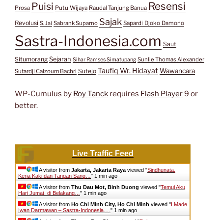
Resensi
Puisi
Prosa
Putu Wijaya
Raudal Tanjung Banua
Sajak
Revolusi
S. Jai
Sabrank Suparno
Sapardi Djoko Damono
Sastra-Indonesia.com
Saut
Situmorang
Sejarah
Sunlie Thomas Alexander
Sihar Ramses Simatupang
Taufiq Wr. Hidayat
Wawancara
Sutejo
Sutardji Calzoum Bachri
WP-Cumulus by
Roy Tanck
requires
Flash Player
9 or
better.
Live Traffic Feed
A visitor from
Jakarta, Jakarta Raya
viewed "
Sindhunata,
Kerja Kaki dan Tangan Sang…
"
1 min ago
A visitor from
Thu Dau Mot, Binh Duong
viewed "
Temui Aku
Hari Jumat, di Belakang…
"
1 min ago
A visitor from
Ho Chi Minh City, Ho Chi Minh
viewed "
I Made
Iwan Darmawan – Sastra-Indonesia.…
"
1 min ago