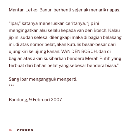
Mantan Letkol Banun berhenti sejenak menarik napas.
“Ipar,” katanya meneruskan ceritanya, “jip ini
mengingatkan aku selalu kepada van den Bosch. Kalau
jip ini sudah selesai dilengkapi maka di bagian belakang
ini, di atas nomor pelat, akan kutulis besar-besar dari
ujung kiri ke ujung kanan: VAN DEN BOSCH, dan di
bagian atas akan kukibarkan bendera Merah Putih yang
terbuat dari bahan pelat yang sebesar bendera biasa.”
Sang Ipar mengangguk mengerti.
***
Bandung, 9 Februari
2007
CATEGORIES
CERPEN