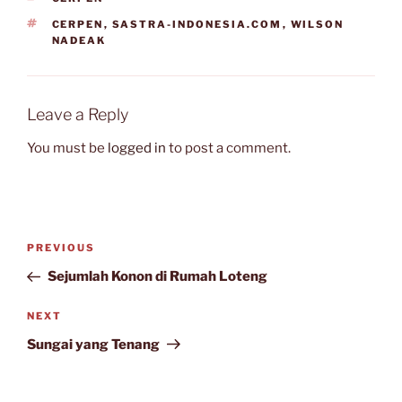
TAGS
CERPEN
,
SASTRA-INDONESIA.COM
,
WILSON
NADEAK
Leave a Reply
You must be
logged in
to post a comment.
Post
Previous
PREVIOUS
navigation
Post
Sejumlah Konon di Rumah Loteng
Next
NEXT
Post
Sungai yang Tenang