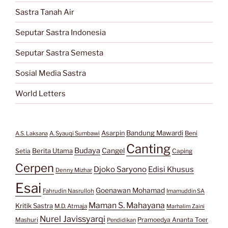
Sastra Tanah Air
Seputar Sastra Indonesia
Seputar Sastra Semesta
Sosial Media Sastra
World Letters
Bandung Mawardi
Asarpin
Beni
A.S. Laksana
A. Syauqi Sumbawi
Canting
Budaya
Berita Utama
Cangel
Setia
Caping
Cerpen
Djoko Saryono
Edisi Khusus
Denny Mizhar
Esai
Goenawan Mohamad
Fahrudin Nasrulloh
Imamuddin SA
Maman S. Mahayana
Kritik Sastra
M.D. Atmaja
Marhalim Zaini
Nurel Javissyarqi
Pramoedya Ananta Toer
Mashuri
Pendidikan