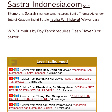
Sastra-Indonesia.com
Saut
Situmorang
Sejarah
Sunlie Thomas Alexander
Sihar Ramses Simatupang
Taufiq Wr. Hidayat
Wawancara
Sutejo
Sutardji Calzoum Bachri
WP-Cumulus by
Roy Tanck
requires
Flash Player
9 or
better.
Live Traffic Feed
A visitor from
Bien Hoa, Dong Nai
viewed "
Memahami Seni
Memahami – Sastra-Indonesi…
"
3 mins ago
A visitor from
Hanoi, Ha Noi
viewed "
Sastra Amerika Latin:
Tak Sekadar…
"
3 mins ago
A visitor from
Khanh Hoa, An Giang
viewed "
KARYA-KARYA
BESAR SASTRA “WAHYU PROFAN”…
"
4 mins ago
A visitor from
Thang, Bac Giang
viewed "
PEMBUNUHAN
KARAKTER DAN BUNUH DIRI…
"
4 mins ago
A visitor from
Vinh Yen, Vinh Phuc
viewed "
Kepergian
Pramoedya dan Gempuran Budaya…
"
4 mins ago