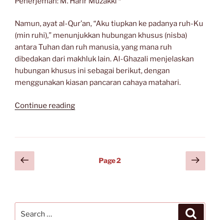
Penerjemah: M. Harir Muzakki *
Namun, ayat al-Qur’an, “Aku tiupkan ke padanya ruh-Ku
(min ruhi),” menunjukkan hubungan khusus (nisba)
antara Tuhan dan ruh manusia, yang mana ruh
dibedakan dari makhluk lain. Al-Ghazali menjelaskan
hubungan khusus ini sebagai berikut, dengan
menggunakan kiasan pancaran cahaya matahari.
“Teologi
Continue reading
Citra
Tuhan,
Ibnu
Arabi
Posts
Previous
Next
Page
2
(Bagian
page
page
navigation
IV)”
Search
Search
for: