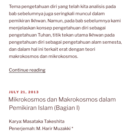
Tema pengetahuan diri yang telah kita analisis pada
bab sebelumnya juga seringkali muncul dalam
pemikiran Ikhwan. Namun, pada bab sebelumnya kami
menjelaskan konsep pengetahuan diri sebagai
pengetahuan Tuhan, titik tekan utama Ikhwan pada
pengetahuan diri sebagai pengetahuan alam semesta,
dan dalam hal ini terkait erat dengan teori
makrokosmos dan mikrokosmos.
“Mikrokosmos
Continue reading
dan
Makrokosmos
dalam
POSTED
JULY 21, 2013
ON
Pemikiran
Mikrokosmos dan Makrokosmos dalam
Islam
Pemikiran Islam (Bagian I)
(Bagian
II)”
Karya: Masataka Takeshita
Penerjemah: M. Harir Muzakki *