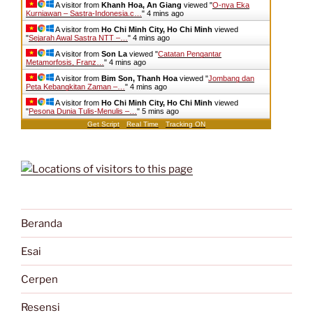
A visitor from
Khanh Hoa, An Giang
viewed "
O-nya Eka
Kurniawan – Sastra-Indonesia.c…
"
4 mins ago
A visitor from
Ho Chi Minh City, Ho Chi Minh
viewed
"
Sejarah Awal Sastra NTT –…
"
4 mins ago
A visitor from
Son La
viewed "
Catatan Pengantar
Metamorfosis, Franz…
"
4 mins ago
A visitor from
Bim Son, Thanh Hoa
viewed "
Jombang dan
Peta Kebangkitan Zaman –…
"
4 mins ago
A visitor from
Ho Chi Minh City, Ho Chi Minh
viewed
"
Pesona Dunia Tulis-Menulis –…
"
5 mins ago
Get Script
Real Time
Tracking ON
Beranda
Esai
Cerpen
Resensi