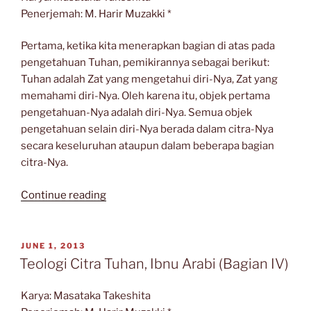
Penerjemah: M. Harir Muzakki *
Pertama, ketika kita menerapkan bagian di atas pada
pengetahuan Tuhan, pemikirannya sebagai berikut:
Tuhan adalah Zat yang mengetahui diri-Nya, Zat yang
memahami diri-Nya. Oleh karena itu, objek pertama
pengetahuan-Nya adalah diri-Nya. Semua objek
pengetahuan selain diri-Nya berada dalam citra-Nya
secara keseluruhan ataupun dalam beberapa bagian
citra-Nya.
“Teologi
Continue reading
Citra
Tuhan,
Ibnu
POSTED
JUNE 1, 2013
ON
Arabi
Teologi Citra Tuhan, Ibnu Arabi (Bagian IV)
(Bagian
V
Karya: Masataka Takeshita
Selesai)”