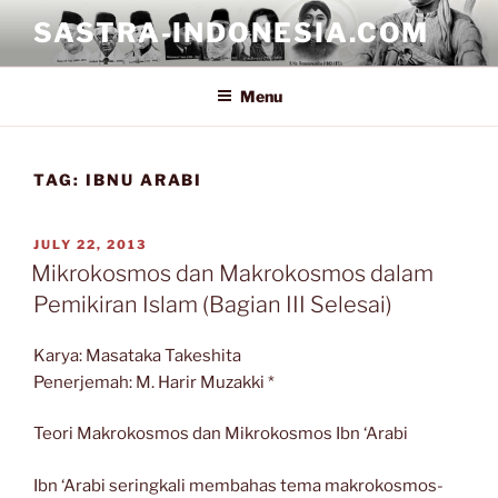
Skip
SASTRA-INDONESIA.COM
to
content
Menu
TAG:
IBNU ARABI
POSTED
JULY 22, 2013
ON
Mikrokosmos dan Makrokosmos dalam
Pemikiran Islam (Bagian III Selesai)
Karya: Masataka Takeshita
Penerjemah: M. Harir Muzakki *
Teori Makrokosmos dan Mikrokosmos Ibn ‘Arabi
Ibn ‘Arabi seringkali membahas tema makrokosmos-