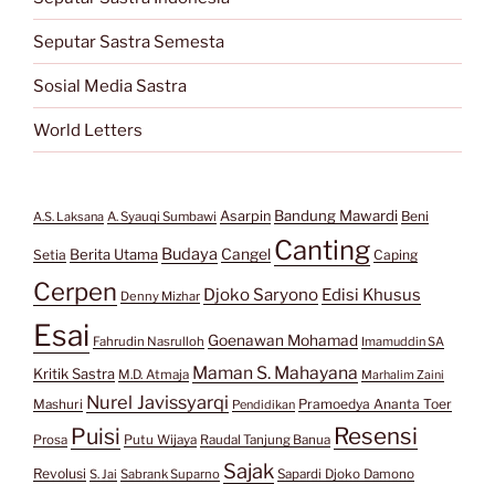
Seputar Sastra Semesta
Sosial Media Sastra
World Letters
Bandung Mawardi
Asarpin
Beni
A.S. Laksana
A. Syauqi Sumbawi
Canting
Budaya
Berita Utama
Cangel
Setia
Caping
Cerpen
Djoko Saryono
Edisi Khusus
Denny Mizhar
Esai
Goenawan Mohamad
Fahrudin Nasrulloh
Imamuddin SA
Maman S. Mahayana
Kritik Sastra
M.D. Atmaja
Marhalim Zaini
Nurel Javissyarqi
Pramoedya Ananta Toer
Mashuri
Pendidikan
Resensi
Puisi
Prosa
Putu Wijaya
Raudal Tanjung Banua
Sajak
Revolusi
S. Jai
Sabrank Suparno
Sapardi Djoko Damono