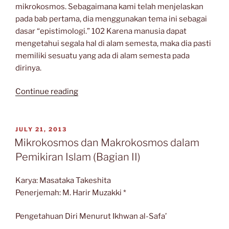
mikrokosmos. Sebagaimana kami telah menjelaskan
pada bab pertama, dia menggunakan tema ini sebagai
dasar “epistimologi.” 102 Karena manusia dapat
mengetahui segala hal di alam semesta, maka dia pasti
memiliki sesuatu yang ada di alam semesta pada
dirinya.
“Mikrokosmos
Continue reading
dan
Makrokosmos
dalam
POSTED
JULY 21, 2013
ON
Pemikiran
Mikrokosmos dan Makrokosmos dalam
Islam
Pemikiran Islam (Bagian II)
(Bagian
III
Karya: Masataka Takeshita
Selesai)”
Penerjemah: M. Harir Muzakki *
Pengetahuan Diri Menurut Ikhwan al-Safa’