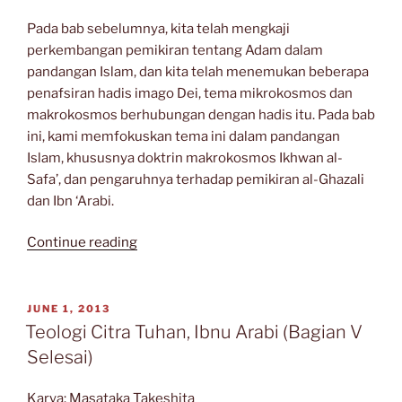
Pada bab sebelumnya, kita telah mengkaji
perkembangan pemikiran tentang Adam dalam
pandangan Islam, dan kita telah menemukan beberapa
penafsiran hadis imago Dei, tema mikrokosmos dan
makrokosmos berhubungan dengan hadis itu. Pada bab
ini, kami memfokuskan tema ini dalam pandangan
Islam, khususnya doktrin makrokosmos Ikhwan al-
Safa’, dan pengaruhnya terhadap pemikiran al-Ghazali
dan Ibn ‘Arabi.
“Mikrokosmos
Continue reading
dan
Makrokosmos
dalam
POSTED
JUNE 1, 2013
ON
Pemikiran
Teologi Citra Tuhan, Ibnu Arabi (Bagian V
Islam
Selesai)
(Bagian
I)”
Karya: Masataka Takeshita