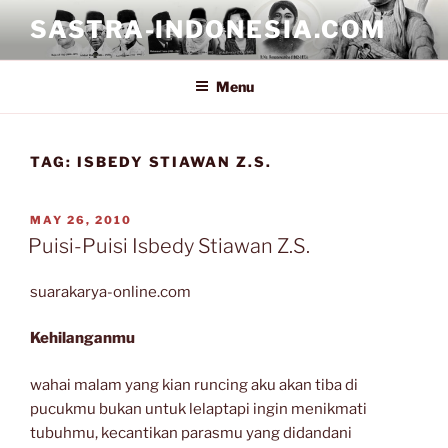
Skip
SASTRA-INDONESIA.COM
to
content
Menu
TAG:
ISBEDY STIAWAN Z.S.
POSTED
MAY 26, 2010
ON
Puisi-Puisi Isbedy Stiawan Z.S.
suarakarya-online.com
Kehilanganmu
wahai malam yang kian runcing aku akan tiba di
pucukmu bukan untuk lelaptapi ingin menikmati
tubuhmu, kecantikan parasmu yang didandani