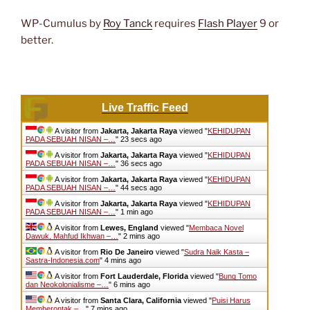
WP-Cumulus by
Roy Tanck
requires
Flash Player
9 or
better.
Live Traffic Feed
A visitor from
Jakarta, Jakarta Raya
viewed "
KEHIDUPAN
PADA SEBUAH NISAN –…
"
24 secs ago
A visitor from
Jakarta, Jakarta Raya
viewed "
KEHIDUPAN
PADA SEBUAH NISAN –…
"
37 secs ago
A visitor from
Jakarta, Jakarta Raya
viewed "
KEHIDUPAN
PADA SEBUAH NISAN –…
"
45 secs ago
A visitor from
Jakarta, Jakarta Raya
viewed "
KEHIDUPAN
PADA SEBUAH NISAN –…
"
1 min ago
A visitor from
Lewes, England
viewed "
Membaca Novel
Dawuk, Mahfud Ikhwan –…
"
2 mins ago
A visitor from
Rio De Janeiro
viewed "
Sudra Naik Kasta –
Sastra-Indonesia.com
"
4 mins ago
A visitor from
Fort Lauderdale, Florida
viewed "
Bung Tomo
dan Neokolonialisme –…
"
6 mins ago
A visitor from
Santa Clara, California
viewed "
Puisi Harus
Memberontak –…
"
7 mins ago