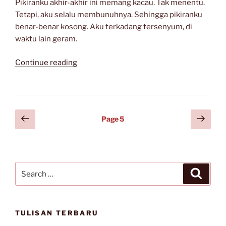
Pikiranku akhir-akhir ini memang kacau. Tak menentu.
Tetapi, aku selalu membunuhnya. Sehingga pikiranku
benar-benar kosong. Aku terkadang tersenyum, di
waktu lain geram.
“Dua
Continue reading
Kawan
di
Tepi
Pantai”
Posts
Previous
Next
Page
5
page
page
navigation
Search
Search
for:
TULISAN TERBARU