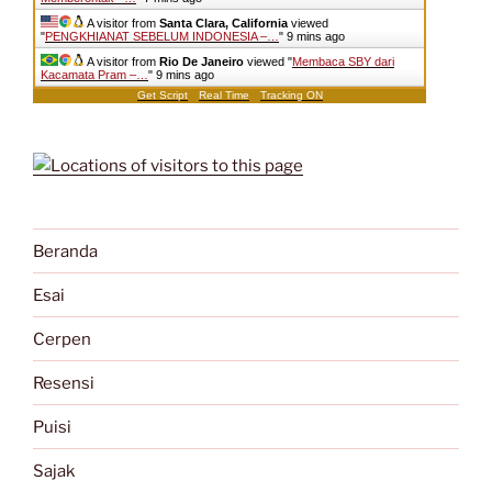
A visitor from
Santa Clara, California
viewed
"
PENGKHIANAT SEBELUM INDONESIA –…
"
9 mins ago
A visitor from
Rio De Janeiro
viewed "
Membaca SBY dari
Kacamata Pram –…
"
9 mins ago
Get Script
Real Time
Tracking ON
Beranda
Esai
Cerpen
Resensi
Puisi
Sajak