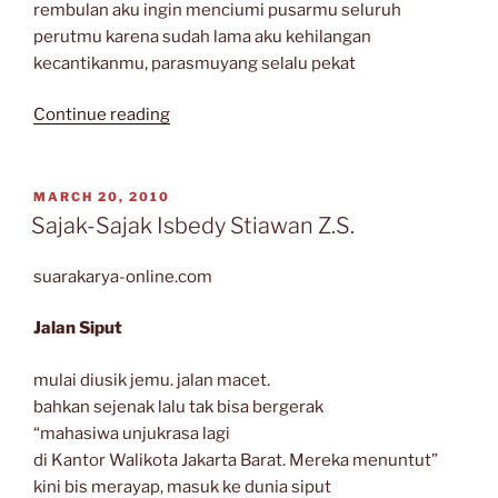
rembulan aku ingin menciumi pusarmu seluruh
perutmu karena sudah lama aku kehilangan
kecantikanmu, parasmuyang selalu pekat
“Puisi-
Continue reading
Puisi
Isbedy
Stiawan
POSTED
MARCH 20, 2010
ON
Z.S.”
Sajak-Sajak Isbedy Stiawan Z.S.
suarakarya-online.com
Jalan Siput
mulai diusik jemu. jalan macet.
bahkan sejenak lalu tak bisa bergerak
“mahasiwa unjukrasa lagi
di Kantor Walikota Jakarta Barat. Mereka menuntut”
kini bis merayap, masuk ke dunia siput