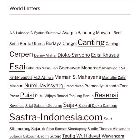
World Letters
Bandung Mawardi
Asarpin
Beni
A.S. Laksana
A. Syauqi Sumbawi
Canting
Budaya
Berita Utama
Cangel
Setia
Caping
Cerpen
Djoko Saryono
Edisi Khusus
Denny Mizhar
Esai
Goenawan Mohamad
Fahrudin Nasrulloh
Imamuddin SA
Maman S. Mahayana
Kritik Sastra
M.D. Atmaja
Marhalim Zaini
Nurel Javissyarqi
Pramoedya Ananta Toer
Mashuri
Pendidikan
Resensi
Puisi
Prosa
Putu Wijaya
Raudal Tanjung Banua
Sajak
Revolusi
S. Jai
Sabrank Suparno
Sapardi Djoko Damono
Sastra-Indonesia.com
Saut
Situmorang
Sejarah
Sunlie Thomas Alexander
Sihar Ramses Simatupang
Taufiq Wr. Hidayat
Wawancara
Sutejo
Sutardji Calzoum Bachri