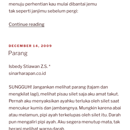
menuju perhentian kau mulai dibantai jemu
tak seperti janjimu sebelum pergi:
“Sajak-
Continue reading
Sajak
Isbedy
Stiawan
POSTED
DECEMBER 14, 2009
ON
Z.S.”
Parang
Isbedy Stiawan Z.S. *
sinarharapan.co.id
SUNGGUH! Jangankan melihat parang (tajam dan
mengkilat lagi), melihat pisau silet saja aku amat takut.
Pernah aku menyaksikan ayahku terluka oleh silet saat
mencukur kumis dan jambangnya. Mungkin karena abai
atau melamun, pipi ayah terkelupas oleh silet itu. Darah
pun mengaliri pipi ayah. Aku segera menutup mata, tak
berani melihat warna darah.