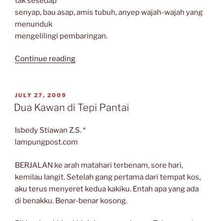
tak sesedap
senyap, bau asap, amis tubuh, anyep wajah-wajah yang
menunduk
mengelilingi pembaringan.
“Puisi-
Continue reading
Puisi
Isbedy
Stiawan
POSTED
JULY 27, 2009
ON
Z.S.”
Dua Kawan di Tepi Pantai
Isbedy Stiawan Z.S. *
lampungpost.com
BERJALAN ke arah matahari terbenam, sore hari,
kemilau langit. Setelah gang pertama dari tempat kos,
aku terus menyeret kedua kakiku. Entah apa yang ada
di benakku. Benar-benar kosong.