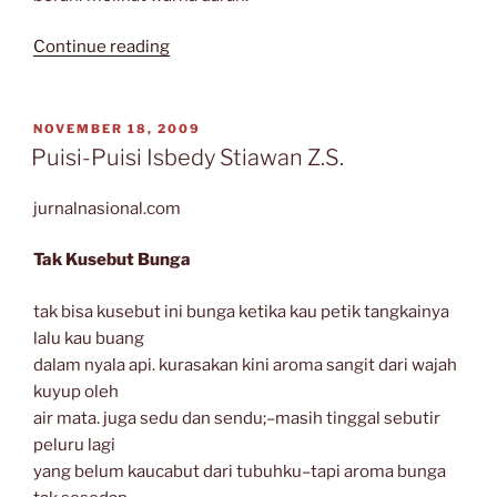
“Parang”
Continue reading
POSTED
NOVEMBER 18, 2009
ON
Puisi-Puisi Isbedy Stiawan Z.S.
jurnalnasional.com
Tak Kusebut Bunga
tak bisa kusebut ini bunga ketika kau petik tangkainya
lalu kau buang
dalam nyala api. kurasakan kini aroma sangit dari wajah
kuyup oleh
air mata. juga sedu dan sendu;–masih tinggal sebutir
peluru lagi
yang belum kaucabut dari tubuhku–tapi aroma bunga