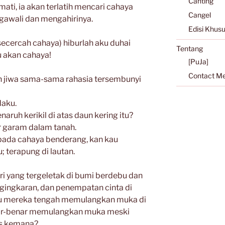
Canting
 mati, ia akan terlatih mencari cahaya
Cangel
gawali dan mengahirinya.
Edisi Khus
secercah cahaya) hiburlah aku duhai
Tentang
u akan cahaya!
[PuJa]
Contact M
an jiwa sama-sama rahasia tersembunyi
daku.
ruh kerikil di atas daun kering itu?
r garam dalam tanah.
ada cahaya benderang, kan kau
; terapung di lautan.
i yang tergeletak di bumi berdebu dan
ngingkaran, dan penempatan cinta di
 itu mereka tengah memulangkan muka di
ar-benar memulangkan muka meski
as kemana?