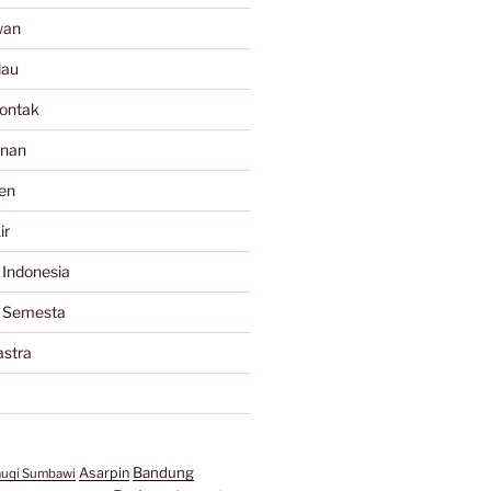
wan
lau
ontak
anan
en
ir
 Indonesia
a Semesta
astra
Bandung
Asarpin
auqi Sumbawi