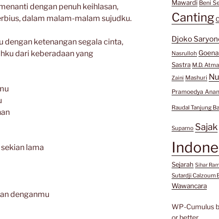
Mawardi
Beni Se
menanti dengan penuh keihlasan,
Canting
rbius, dalam malam-malam sujudku.
C
Djoko Saryon
u dengan ketenangan segala cinta,
ihku dari keberadaan yang
Goen
Nasrulloh
Sastra
M.D. Atma
Nu
Mashuri
Zaini
amu
Pramoedya Anan
u
Raudal Tanjung B
han
Sajak
Suparno
Indone
 sekian lama
Sejarah
Sihar Ra
Sutardji Calzoum 
Wawancara
uhan denganmu
WP-Cumulus 
or better.