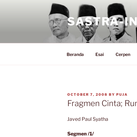
Skip
to
SASTRA-I
content
Beranda
Esai
Cerpen
POSTED
OCTOBER 7, 2008
BY
PUJA
ON
Fragmen Cinta; Ru
Javed Paul Syatha
Segmen /1/