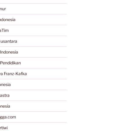
mur
ndonesia
JaTim
Nusantara
Indonesia
 Pendidikan
a Franz-Kafka
onesia
astra
onesia
gga.com
tiwi