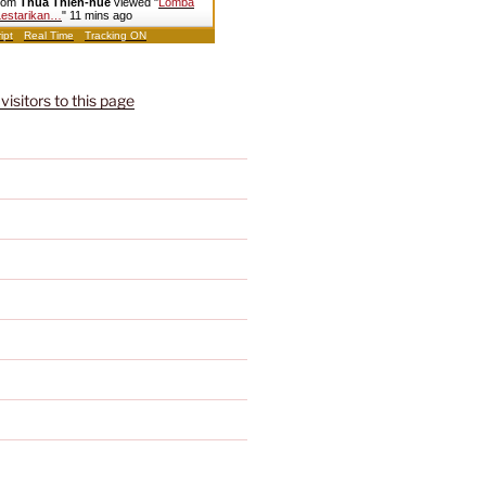
from
Thua Thien-hue
viewed "
Lomba
Lestarikan…
"
11 mins ago
ipt
Real Time
Tracking ON