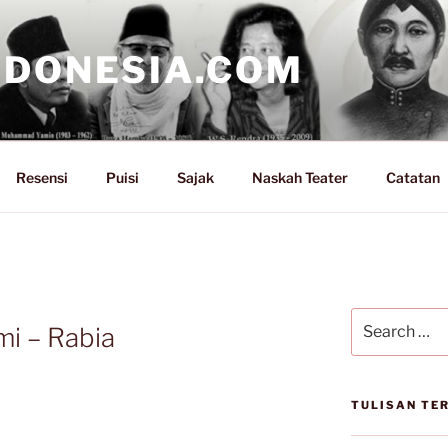
NDONESIA.COM
Resensi
Puisi
Sajak
Naskah Teater
Catatan
Search
mi – Rabia
for:
TULISAN TE