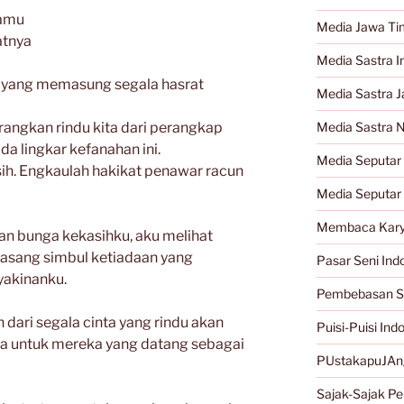
damu
Media Jawa Ti
atnya
Media Sastra I
n yang memasung segala hasrat
Media Sastra 
rangkan rindu kita dari perangkap
Media Sastra 
da lingkar kefanahan ini.
Media Seputar 
sih. Engkaulah hakikat penawar racun
Media Seputar
Membaca Kary
an bunga kekasihku, aku melihat
asang simbul ketiadaan yang
Pasar Seni Ind
yakinanku.
Pembebasan S
h dari segala cinta yang rindu akan
Puisi-Puisi Ind
uga untuk mereka yang datang sebagai
PUstakapuJAn
Sajak-Sajak Per