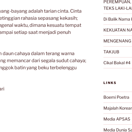
PEREMPUAN, 
TEKS LAKI-LA
yang-bayang adalah tarian cinta. Cinta
etinggian rahasia sepasang kekasih;
Di Balik Nama 
mengenal waktu, dimana kesuatu tempat
KEKUATAN NA
sampai setiap saat menjadi penuh
MENGENANG 
TAKJUB
am daun cahaya dalam terang warna
ng memancar dari segala sudut cahaya;
Cikal Bakal #4
onggok batin yang beku terbelenggu
LINKS
ari
Boemi Poetra
Majalah Korea
Media APSAS
Media Dunia Sa