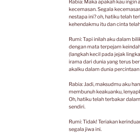
Rabia: Maka apakah kau ingin
kecemasan. Segala kecemasan 
nestapa ini? oh, hatiku telah t
kehendakmu itu dan cinta telah
Rumi: Tapi inilah aku dalam bil
dengan mata terpejam keindah
(langkah kecil pada jejak ling
irama dari dunia yang terus be
akalku dalam dunia percintaan i
Rabia: Jadi, maksudmu aku hany
membunuh keakuanku, lenyapkan
Oh, hatiku telah terbakar dala
sendiri.
Rumi: Tidak! Teriakan kerindu
segala jiwa ini.