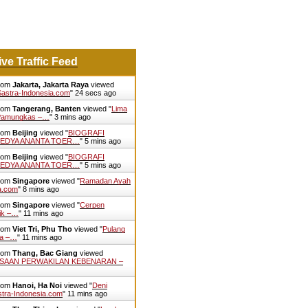
ive Traffic Feed
from
Jakarta, Jakarta Raya
viewed
Sastra-Indonesia.com
"
25 secs ago
from
Tangerang, Banten
viewed "
Lima
 Pamungkas –…
"
3 mins ago
from
Beijing
viewed "
BIOGRAFI
EDYA ANANTA TOER…
"
5 mins ago
from
Beijing
viewed "
BIOGRAFI
EDYA ANANTA TOER…
"
5 mins ago
from
Singapore
viewed "
Ramadan Ayah
a.com
"
8 mins ago
from
Singapore
viewed "
Cerpen
tik –…
"
11 mins ago
from
Viet Tri, Phu Tho
viewed "
Pulang
ta –…
"
11 mins ago
from
Thang, Bac Giang
viewed
SAAN PERWAKILAN KEBENARAN –
from
Hanoi, Ha Noi
viewed "
Deni
stra-Indonesia.com
"
11 mins ago