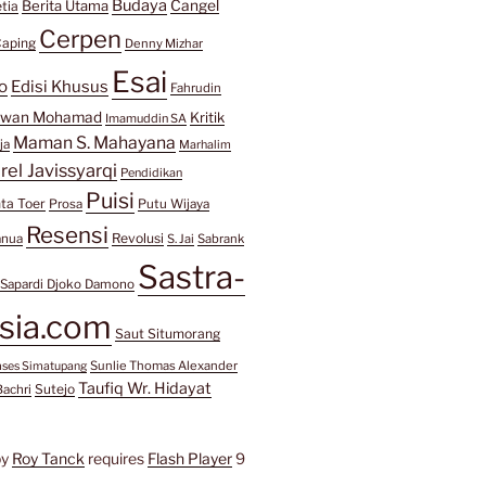
Budaya
Berita Utama
Cangel
tia
Cerpen
aping
Denny Mizhar
Esai
o
Edisi Khusus
Fahrudin
awan Mohamad
Kritik
Imamuddin SA
Maman S. Mahayana
ja
Marhalim
rel Javissyarqi
Pendidikan
Puisi
ta Toer
Prosa
Putu Wijaya
Resensi
Revolusi
anua
S. Jai
Sabrank
Sastra-
Sapardi Djoko Damono
sia.com
Saut Situmorang
Sunlie Thomas Alexander
mses Simatupang
Taufiq Wr. Hidayat
Sutejo
Bachri
by
Roy Tanck
requires
Flash Player
9