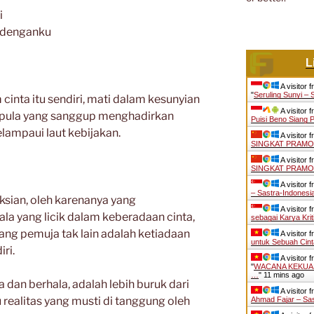
i
 denganku
L
A visitor 
"
Seruling Sunyi – 
cinta itu sendiri, mati dalam kesunyian
A visitor 
a pula yang sanggup menghadirkan
Puisi Beno Siang
ampaui laut kebijakan.
A visitor 
SINGKAT PRAMO
A visitor 
SINGKAT PRAMO
A visitor 
– Sastra-Indonesi
sian, oleh karenanya yang
A visitor 
a yang licik dalam keberadaan cinta,
sebagai Karya Kri
ng pemuja tak lain adalah ketiadaan
A visitor 
untuk Sebuah Cin
ri.
A visitor 
"
WACANA KEKUA
…
"
11 mins ago
a dan berhala, adalah lebih buruk dari
A visitor 
 realitas yang musti di tanggung oleh
Ahmad Fajar – Sa