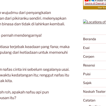
A visitor 
Sastra di Daerah 
Get Scr
n wujudmu dari penyangkalan
n dari pikiranku sendiri. melenyapkan
n binasa dan tidak di lahirkan kembali.
lum pernah mendengarnya!
Beranda
antiasa terjebak keadaan yang fana; maka
Esai
berpulang dari ketiadaan untuk memenuhi
Cerpen
Resensi
 nafas cinta ini sebelum segalanya usai.
Puisi
waktu kedatangan itu; renggut nafas itu
ak kita.
Sajak
Naskah Teater
leh roh, apakah nafsu api pun
usan itu?
Catatan