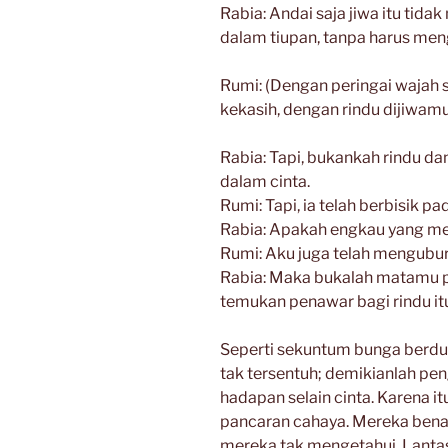
Rabia: Andai saja jiwa itu tidak
dalam tiupan, tanpa harus men
Rumi: (Dengan peringai wajah 
kekasih, dengan rindu dijiwam
Rabia: Tapi, bukankah rindu d
dalam cinta.
Rumi: Tapi, ia telah berbisik pa
Rabia: Apakah engkau yang mena
Rumi: Aku juga telah mengubu
Rabia: Maka bukalah matamu p
temukan penawar bagi rindu itu
Seperti sekuntum bunga berdur
tak tersentuh; demikianlah pe
hadapan selain cinta. Karena
pancaran cahaya. Mereka ben
mereka tak mengetahui. Lant