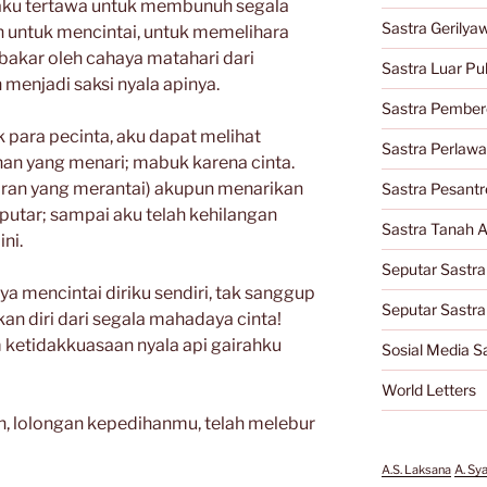
 aku tertawa untuk membunuh segala
Sastra Gerilya
untuk mencintai, untuk memelihara
erbakar oleh cahaya matahari dari
Sastra Luar Pu
 menjadi saksi nyala apinya.
Sastra Pember
ik para pecinta, aku dapat melihat
Sastra Perlaw
an yang menari; mabuk karena cinta.
karan yang merantai) akupun menarikan
Sastra Pesantr
rputar; sampai aku telah kehilangan
Sastra Tanah A
ni.
Seputar Sastra
a mencintai diriku sendiri, tak sanggup
Seputar Sastr
 diri dari segala mahadaya cinta!
m ketidakkuasaan nyala api gairahku
Sosial Media S
World Letters
an, lolongan kepedihanmu, telah melebur
A.S. Laksana
A. Sy