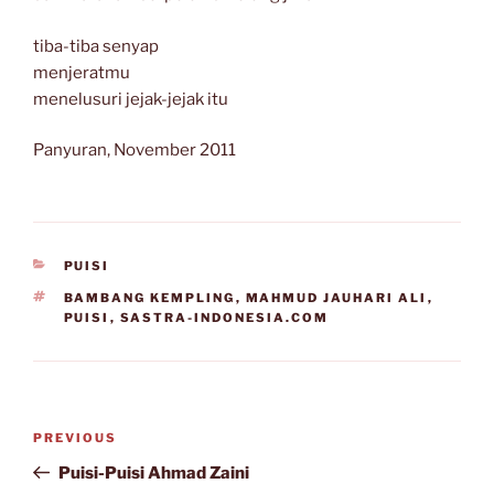
tiba-tiba senyap
menjeratmu
menelusuri jejak-jejak itu
Panyuran, November 2011
CATEGORIES
PUISI
TAGS
BAMBANG KEMPLING
,
MAHMUD JAUHARI ALI
,
PUISI
,
SASTRA-INDONESIA.COM
Post
Previous
PREVIOUS
navigation
Post
Puisi-Puisi Ahmad Zaini