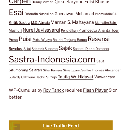
Cerpen
Djoko Saryono
Edisi Khusus
Denny Mizhar
Esai
Goenawan Mohamad
Fahrudin Nasrulloh
Imamuddin SA
Maman S. Mahayana
Kritik Sastra
M.D. Atmaja
Marhalim Zaini
Nurel Javissyarqi
Pramoedya Ananta Toer
Mashuri
Pendidikan
Resensi
Puisi
Prosa
Putu Wijaya
Raudal Tanjung Banua
Sajak
Revolusi
S. Jai
Sabrank Suparno
Sapardi Djoko Damono
Sastra-Indonesia.com
Saut
Situmorang
Sejarah
Sunlie Thomas Alexander
Sihar Ramses Simatupang
Taufiq Wr. Hidayat
Wawancara
Sutejo
Sutardji Calzoum Bachri
WP-Cumulus by
Roy Tanck
requires
Flash Player
9 or
better.
Live Traffic Feed