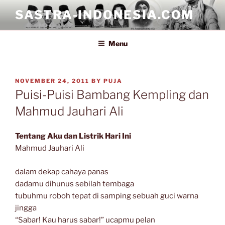
Skip
SASTRA-INDONESIA.COM
to
content
Menu
POSTED
NOVEMBER 24, 2011
BY
PUJA
ON
Puisi-Puisi Bambang Kempling dan
Mahmud Jauhari Ali
Tentang Aku dan Listrik Hari Ini
Mahmud Jauhari Ali
dalam dekap cahaya panas
dadamu dihunus sebilah tembaga
tubuhmu roboh tepat di samping sebuah guci warna
jingga
“Sabar! Kau harus sabar!” ucapmu pelan