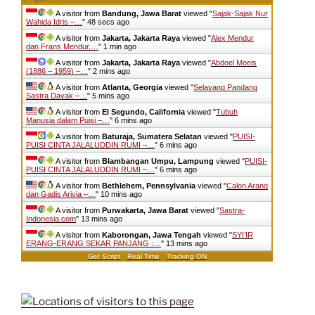
A visitor from
Bandung, Jawa Barat
viewed "
Sajak-Sajak Nur
Wahida Idris –…
"
49 secs ago
A visitor from
Jakarta, Jakarta Raya
viewed "
Alex Mendur
dan Frans Mendur,…
"
1 min ago
A visitor from
Jakarta, Jakarta Raya
viewed "
Abdoel Moeis
(1886 – 1959) –…
"
2 mins ago
A visitor from
Atlanta, Georgia
viewed "
Selayang Pandang
Sastra Dayak –…
"
5 mins ago
A visitor from
El Segundo, California
viewed "
Tubuh
Manusia dalam Puisi –…
"
6 mins ago
A visitor from
Baturaja, Sumatera Selatan
viewed "
PUISI-
PUISI CINTA JALALUDDIN RUMI –…
"
6 mins ago
A visitor from
Blambangan Umpu, Lampung
viewed "
PUISI-
PUISI CINTA JALALUDDIN RUMI –…
"
6 mins ago
A visitor from
Bethlehem, Pennsylvania
viewed "
Calon Arang
dan Gadis Arivia –…
"
10 mins ago
A visitor from
Purwakarta, Jawa Barat
viewed "
Sastra-
Indonesia.com
"
13 mins ago
A visitor from
Kaborongan, Jawa Tengah
viewed "
SYI’IR
ERANG-ERANG SEKAR PANJANG :…
"
13 mins ago
Get Script
Real Time
Tracking ON