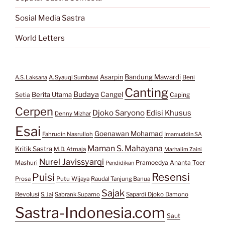
Sosial Media Sastra
World Letters
Bandung Mawardi
Asarpin
Beni
A.S. Laksana
A. Syauqi Sumbawi
Canting
Budaya
Berita Utama
Cangel
Setia
Caping
Cerpen
Djoko Saryono
Edisi Khusus
Denny Mizhar
Esai
Goenawan Mohamad
Fahrudin Nasrulloh
Imamuddin SA
Maman S. Mahayana
Kritik Sastra
M.D. Atmaja
Marhalim Zaini
Nurel Javissyarqi
Pramoedya Ananta Toer
Mashuri
Pendidikan
Resensi
Puisi
Prosa
Putu Wijaya
Raudal Tanjung Banua
Sajak
Revolusi
S. Jai
Sabrank Suparno
Sapardi Djoko Damono
Sastra-Indonesia.com
Saut