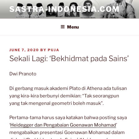
Skip
SASTRA-INDONESIA.COM
to
content
Menu
POSTED
JUNE 7, 2020
BY
PUJA
ON
Sekali Lagi: ‘Bekhidmat pada Sains’
Dwi Pranoto
Di gerbang masuk akademi Plato di Athena ada tulisan
yang kira-kira berbunyi demikian: “Tak seorangpun
yang tak mengenal geometri boleh masuk”.
Pertama-tama harus saya katakan bahwa posting saya
‘
Heidegger dan Pengabaian Goenawan Mohamad
’
mengabaikan presentasi Goenawan Mohamad dalam