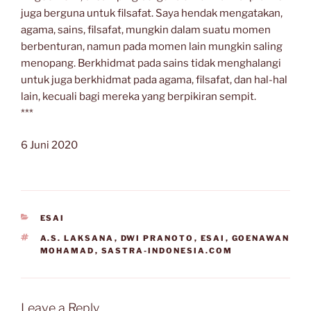
juga berguna untuk filsafat. Saya hendak mengatakan,
agama, sains, filsafat, mungkin dalam suatu momen
berbenturan, namun pada momen lain mungkin saling
menopang. Berkhidmat pada sains tidak menghalangi
untuk juga berkhidmat pada agama, filsafat, dan hal-hal
lain, kecuali bagi mereka yang berpikiran sempit.
***
6 Juni 2020
CATEGORIES
ESAI
TAGS
A.S. LAKSANA
,
DWI PRANOTO
,
ESAI
,
GOENAWAN
MOHAMAD
,
SASTRA-INDONESIA.COM
Leave a Reply