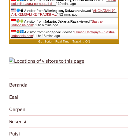
A visitor from
Ho Chi Minh City, Ho Chi Minh
viewed "
“serial
polemik sastra pornografi di…
"
19 mins ago
A visitor from
Wilmington, Delaware
viewed "
ANGKATAN 70-
AN: KEMBALI KE TRADISI –…
"
52 mins ago
A visitor from
Jakarta, Jakarta Raya
viewed "
Sastra-
Indonesia.com
"
1 hr 6 mins ago
A visitor from
Singapore
viewed "
Hilman Hariwijaya – Sastra-
Indonesia.com
"
1 hr 13 mins ago
Get Script
Real Time
Tracking ON
Beranda
Esai
Cerpen
Resensi
Puisi