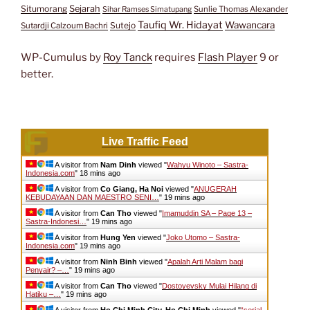
Situmorang
Sejarah
Sunlie Thomas Alexander
Sihar Ramses Simatupang
Taufiq Wr. Hidayat
Wawancara
Sutejo
Sutardji Calzoum Bachri
WP-Cumulus by
Roy Tanck
requires
Flash Player
9 or
better.
Live Traffic Feed
A visitor from
Nam Dinh
viewed "
Wahyu Winoto – Sastra-
Indonesia.com
"
18 mins ago
A visitor from
Co Giang, Ha Noi
viewed "
ANUGERAH
KEBUDAYAAN DAN MAESTRO SENI…
"
19 mins ago
A visitor from
Can Tho
viewed "
Imamuddin SA – Page 13 –
Sastra-Indonesi…
"
19 mins ago
A visitor from
Hung Yen
viewed "
Joko Utomo – Sastra-
Indonesia.com
"
19 mins ago
A visitor from
Ninh Binh
viewed "
Apalah Arti Malam bagi
Penyair? –…
"
19 mins ago
A visitor from
Can Tho
viewed "
Dostoyevsky Mulai Hilang di
Hatiku –…
"
19 mins ago