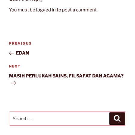
You must be
logged in
to post a comment.
Post
Previous
PREVIOUS
navigation
Post
EDAN
Next
NEXT
Post
MASIH PERLUKAH SAINS, FILSAFAT DAN AGAMA?
Search
Search
for: