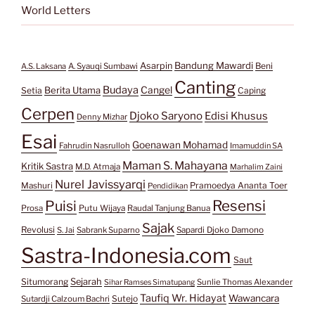
World Letters
Bandung Mawardi
Asarpin
Beni
A.S. Laksana
A. Syauqi Sumbawi
Canting
Budaya
Berita Utama
Cangel
Setia
Caping
Cerpen
Djoko Saryono
Edisi Khusus
Denny Mizhar
Esai
Goenawan Mohamad
Fahrudin Nasrulloh
Imamuddin SA
Maman S. Mahayana
Kritik Sastra
M.D. Atmaja
Marhalim Zaini
Nurel Javissyarqi
Pramoedya Ananta Toer
Mashuri
Pendidikan
Resensi
Puisi
Prosa
Putu Wijaya
Raudal Tanjung Banua
Sajak
Revolusi
S. Jai
Sabrank Suparno
Sapardi Djoko Damono
Sastra-Indonesia.com
Saut
Situmorang
Sejarah
Sunlie Thomas Alexander
Sihar Ramses Simatupang
Taufiq Wr. Hidayat
Wawancara
Sutejo
Sutardji Calzoum Bachri