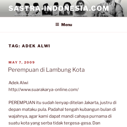
Skip
SASTRA-INDONESIA.COM
to
content
Menu
TAG:
ADEK ALWI
POSTED
MAY 7, 2009
ON
Perempuan di Lambung Kota
Adek Alwi
http://www.suarakarya-online.com/
PEREMPUAN itu sudah lenyap ditelan Jakarta, justru di
depan mataku pula. Padahal tengah kubangun bulan di
wajahnya, agar kami dapat mandi cahaya purnama di
suatu kota yang serba tidak tergesa-gesa. Dan