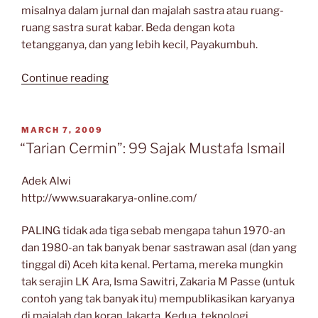
misalnya dalam jurnal dan majalah sastra atau ruang-
ruang sastra surat kabar. Beda dengan kota
tetangganya, dan yang lebih kecil, Payakumbuh.
“Bukittinggi
Continue reading
di
Peta
Sastra”
POSTED
MARCH 7, 2009
ON
“Tarian Cermin”: 99 Sajak Mustafa Ismail
Adek Alwi
http://www.suarakarya-online.com/
PALING tidak ada tiga sebab mengapa tahun 1970-an
dan 1980-an tak banyak benar sastrawan asal (dan yang
tinggal di) Aceh kita kenal. Pertama, mereka mungkin
tak serajin LK Ara, Isma Sawitri, Zakaria M Passe (untuk
contoh yang tak banyak itu) mempublikasikan karyanya
di majalah dan koran Jakarta. Kedua, teknologi