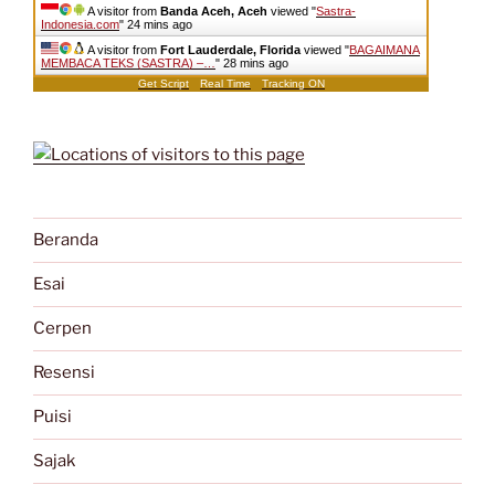
A visitor from
Banda Aceh, Aceh
viewed "
Sastra-
Indonesia.com
"
24 mins ago
A visitor from
Fort Lauderdale, Florida
viewed "
BAGAIMANA
MEMBACA TEKS (SASTRA) –…
"
28 mins ago
Get Script
Real Time
Tracking ON
Beranda
Esai
Cerpen
Resensi
Puisi
Sajak