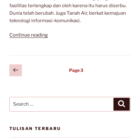
fasilitas terlengkap dan oleh karena itu harus diserbu.
Dunia telah berubah. Juga Tanah Air, berkat kemajuan
teknologi informasi-komunikasi.
“Pengarang
Continue reading
Indonesia
dan
Dunia
yang
Posts
Previous
Page
3
Terbuka”
page
navigation
Search
Search
for:
TULISAN TERBARU