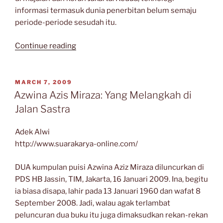
informasi termasuk dunia penerbitan belum semaju
periode-periode sesudah itu.
““Tarian
Continue reading
Cermin”:
99
Sajak
POSTED
MARCH 7, 2009
ON
Mustafa
Azwina Azis Miraza: Yang Melangkah di
Ismail”
Jalan Sastra
Adek Alwi
http://www.suarakarya-online.com/
DUA kumpulan puisi Azwina Aziz Miraza diluncurkan di
PDS HB Jassin, TIM, Jakarta, 16 Januari 2009. Ina, begitu
ia biasa disapa, lahir pada 13 Januari 1960 dan wafat 8
September 2008. Jadi, walau agak terlambat
peluncuran dua buku itu juga dimaksudkan rekan-rekan