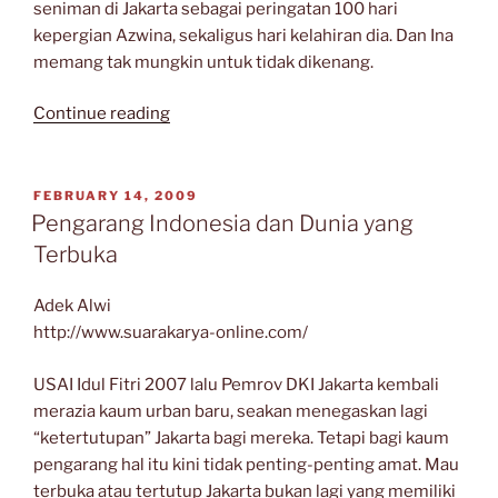
seniman di Jakarta sebagai peringatan 100 hari
kepergian Azwina, sekaligus hari kelahiran dia. Dan Ina
memang tak mungkin untuk tidak dikenang.
“Azwina
Continue reading
Azis
Miraza:
Yang
POSTED
FEBRUARY 14, 2009
ON
Melangkah
Pengarang Indonesia dan Dunia yang
di
Terbuka
Jalan
Sastra”
Adek Alwi
http://www.suarakarya-online.com/
USAI Idul Fitri 2007 lalu Pemrov DKI Jakarta kembali
merazia kaum urban baru, seakan menegaskan lagi
“ketertutupan” Jakarta bagi mereka. Tetapi bagi kaum
pengarang hal itu kini tidak penting-penting amat. Mau
terbuka atau tertutup Jakarta bukan lagi yang memiliki