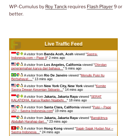
WP-Cumulus by
Roy Tanck
requires
Flash Player
9 or
better.
Live Traffic Feed
A visitor from
Banda Aceh, Aceh
viewed "
Sastra-
Indonesia.com – Page 9
"
2 mins ago
A visitor from
Los Angeles, California
viewed "
Obrolan
penerjemahan karya dari bahasa…
"
5 mins ago
A visitor from
Rio De Janeiro
viewed "
Menulis Puisi Itu
Berbahaya!,…
"
13 mins ago
A visitor from
New York City, New York
viewed "
Komite
Sastra Dewan Kesenian Sidoarjo…
"
15 mins ago
A visitor from
Jakarta, Jakarta Raya
viewed "
SERAT
KALATIDHA, Karya Raden Ngabehi…
"
18 mins ago
A visitor from
Santa Clara, California
viewed "
Puisi – Page
157 – Sastra-Indonesia.com
"
19 mins ago
A visitor from
Jakarta, Jakarta Raya
viewed "
Bangkitnya
Abdullah Harahap dari…
"
23 mins ago
A visitor from
Hong Kong
viewed "
Sajak-Sajak Hudan Nur –
Sastra-Indonesia…
"
24 mins ago