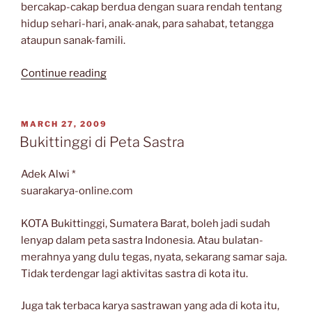
bercakap-cakap berdua dengan suara rendah tentang
hidup sehari-hari, anak-anak, para sahabat, tetangga
ataupun sanak-famili.
“Perempuan
Continue reading
di
Lambung
Kota”
POSTED
MARCH 27, 2009
ON
Bukittinggi di Peta Sastra
Adek Alwi *
suarakarya-online.com
KOTA Bukittinggi, Sumatera Barat, boleh jadi sudah
lenyap dalam peta sastra Indonesia. Atau bulatan-
merahnya yang dulu tegas, nyata, sekarang samar saja.
Tidak terdengar lagi aktivitas sastra di kota itu.
Juga tak terbaca karya sastrawan yang ada di kota itu,